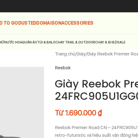
D TO GO
DUSTED
DOMAISON
ACCESSORIES
NỮ
NƯỚC HOA
QUẦN ÁO
TÚI & BALO
CHẠY TRAIL & OUTDOOR
CHẠY & ĐI BỘ
SALE
Trang chủ
Giày
Giày Reebok Premier R
Reebok
Giày Reebok Pr
24FRC905U1GG
Từ
1.690.000
₫
Reebok Premier Road CN – 24FRC905U1G
retro-futuristic và hiệu suất vận động h