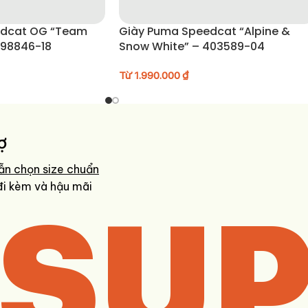
 phần upper, tránh dùng hóa chất mạnh.
edcat OG “Team
Giày Puma Speedcat “Alpine &
398846-18
Snow White” – 403589-04
ẹp lâu hơn.
 trời hoặc độ ẩm cao để bảo vệ form giày tốt hơn.
Từ
1.990.000
₫
ợ
ẫn chọn size chuẩn
SUP
đi kèm và hậu mãi