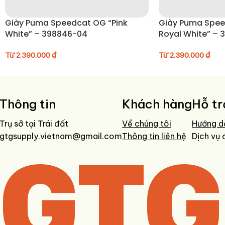
Vệ sinh đúng cách:
Dùng khăn mềm hoặc bàn chải lông mềm lau sạch
Giày Puma Speedcat OG “Pink
Giày Puma Spe
White” – 398846-04
Royal White” – 
Không giặt giày bằng máy:
Để giữ form giày và chất liệu được bền đ
Bảo quản nơi thoáng mát:
Tránh tiếp xúc trực tiếp với ánh nắng mặt
Từ
2.390.000
₫
Từ
2.390.000
₫
Thông tin
Khách hàng
Hỗ tr
Trụ sở tại Trái đất
Về chúng tôi
Hướng d
gtgsupply.vietnam@gmail.com
GTG
Thông tin liên hệ
Dịch vụ 