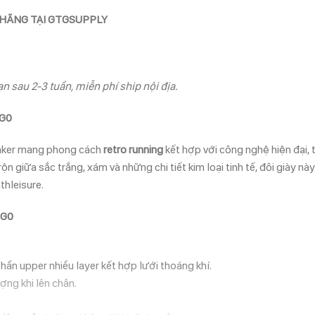
 HÃNG TẠI GTGSUPPLY
n sau 2-3 tuần, miễn phí ship nội địa.
GG0
aker mang phong cách
retro running
kết hợp với công nghệ hiện đại, 
n giữa sắc trắng, xám và những chi tiết kim loại tinh tế, đôi giày n
hleisure.
GG0
n upper nhiều layer kết hợp lưới thoáng khí.
ợng khi lên chân.