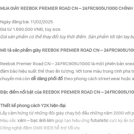
MUA GIÀY REEBOK PREMIER ROAD CN – 24FRC905U1GG0 CHÍNH
Ngày đăng bài: 11/02/2025
Giá từ 1.690.000 VNĐ, tùy size.
Giá sản phẩm có thể thay đổi tùy thời điểm. Sản phẩm tới tận tay bạ
Mô tả sản phẩm giày REEBOK PREMIER ROAD CN – 24FRC905U1
Reebok Premier Road CN – 24FRC905U1GG0 là một phiên bản sne
đảm bảo hiệu suất thể thao ấn tượng. Với tone màu trung tính pha trộ
chuyển mà còn
dễ dàng phối đồ
theo phong cách streetwear hoặc at
Đặc điểm nổi bật của REEBOK PREMIER ROAD CN – 24FRC905U1
Thiết kế phong cách Y2K hiện đại:
Lấy cảm hứng từ những đôi giày chạy bộ đầu những năm 2000 với phầ
Màu sắc
xám – bạc ánh kim
giúp tạo hiệu ứng
futuristic
cực kỳ ấn tư
Công nghệ đệm DMX RIDE hỗ trợ tối ưu: