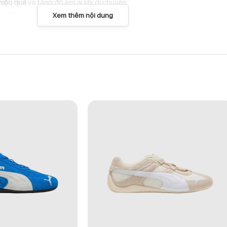
hiệu quả
và tăng độ êm ái khi di chuyển.
ân tốt hơn trong từng bước đi.
Xem thêm nội dung
a nhẹ, vừa thoáng khí nhưng vẫn giữ được form dáng chắc chắn.
ker hiện đại.
 trên nhiều loại địa hình.
bàn chân.
phù hợp với outfit streetwear hoặc casual.
 thao.
g vẫn rất hợp xu hướng hiện tại.
 di chuyển dễ dàng.
 năng bám đường trên nhiều bề mặt khác nhau.
nên vẻ ngoài cá tính, dễ mix & match.