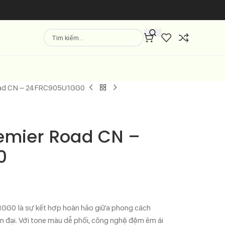
oad CN – 24FRC905U1GG0
emier Road CN –
0
G0 là sự kết hợp hoàn hảo giữa phong cách
iện đại. Với tone màu dễ phối, công nghệ đệm êm ái