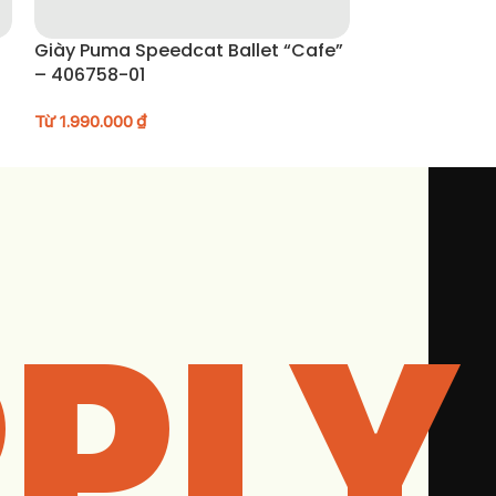
Giày Puma Speedcat Ballet “Cafe”
Giày Puma Speed
– 406758-01
Alpine Snow”
Từ
1.990.000
₫
Từ
1.990.000
₫
PLY