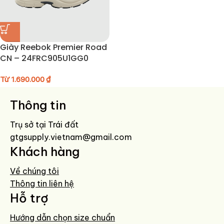
Giày Reebok Premier Road
CN – 24FRC905U1GG0
Từ
1.690.000
₫
Thông tin
Trụ sở tại Trái đất
gtgsupply.vietnam@gmail.com
Khách hàng
Về chúng tôi
Thông tin liên hệ
Hỗ trợ
Hướng dẫn chọn size chuẩn