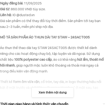
Ngày đăng bài:
11/09/2025
Giá từ:
860.000 VNĐ tùy size.
Liên hệ:
IG @dusted.vn
Giá sản phẩm có thể thay đổi tùy thời điểm. Sản phẩm tới tay bạn
sau 2–3 tuần, miễn phí ship nội địa.
MÔ TẢ SẢN PHẨM ÁO THUN DÀI TAY STAW – 24SACT005
Áo thun thể thao dài tay STAW 24SACT005 được thiết kế dành
riêng cho các hoạt động chạy bộ, tập luyện và dã ngoại. Sử dụng
chất liệu
100% polyester cao cấp
, áo có khả năng
hút ẩm, thoát mồ
hôi nhanh
, giúp người mặc luôn khô thoáng và thoải mái ngay cả
trong điều kiện vận động mạnh.
Thiết kế
form ôm vừa vặn
, cổ tròn, tay dài, in logo thương hiệu nổi
bật ở mặt trước và chữ “Staw Running Member” ở mặt sau, tạo
Xem thêm nội dung
phong cách thể thao hiện đại. Đây là chiếc áo lý tưởng để mặc khi
chạy bộ, trekking, gym, hoặc mix cùng trang phục thường ngày.
Thời gian giao hàng và hình thức vận chuyển