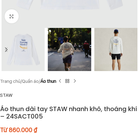
Click to enlarge
Trang chủ
Quần áo
Áo thun
STAW
Áo thun dài tay STAW nhanh khô, thoáng khí
– 24SACT005
Từ
860.000
₫