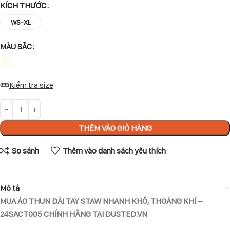
KÍCH THƯỚC
WS-XL
MÀU SẮC
Kiểm tra size
THÊM VÀO GIỎ HÀNG
So sánh
Thêm vào danh sách yêu thích
Mô tả
MUA ÁO THUN DÀI TAY STAW NHANH KHÔ, THOÁNG KHÍ –
24SACT005 CHÍNH HÃNG TẠI DUSTED.VN