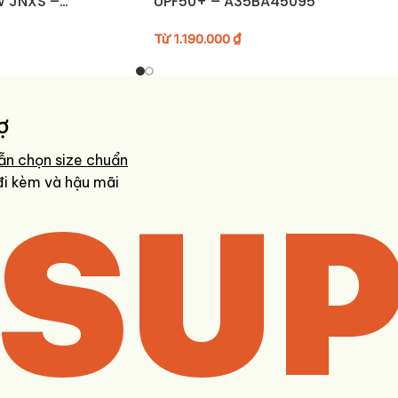
W JNXS –
UPF50+ – A35BA45095
C42
Từ
1.190.000
₫
ợ
ẫn chọn size chuẩn
SUP
đi kèm và hậu mãi
iá nhanh và chính xác nhất.