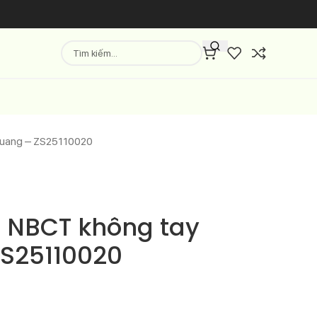
quang – ZS25110020
r NBCT không tay
S25110020