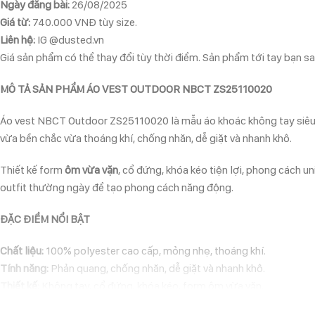
Ngày đăng bài:
26/08/2025
Giá từ:
740.000 VNĐ tùy size.
Liên hệ:
IG @dusted.vn
Giá sản phẩm có thể thay đổi tùy thời điểm. Sản phẩm tới tay bạn sau
MÔ TẢ SẢN PHẨM ÁO VEST OUTDOOR NBCT ZS25110020
Áo vest NBCT Outdoor ZS25110020 là mẫu áo khoác không tay siêu nh
vừa bền chắc vừa thoáng khí, chống nhăn, dễ giặt và nhanh khô.
Thiết kế form
ôm vừa vặn
, cổ đứng, khóa kéo tiện lợi, phong cách 
outfit thường ngày để tạo phong cách năng động.
ĐẶC ĐIỂM NỔI BẬT
Chất liệu:
100% polyester cao cấp, mỏng nhẹ, thoáng khí.
Tính năng:
Phản quang, chống nhăn, dễ giặt và nhanh khô.
Thiết kế:
Không tay, cổ đứng, khóa kéo, form ôm vừa vặn.
Phong cách:
Unisex – dễ phối với áo thun, hoodie, quần thể thao.