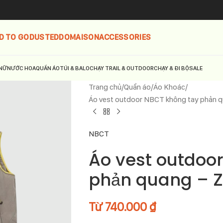
D TO GO
DUSTED
DOMAISON
ACCESSORIES
NỮ
NƯỚC HOA
QUẦN ÁO
TÚI & BALO
CHẠY TRAIL & OUTDOOR
CHẠY & ĐI BỘ
SALE
Trang chủ
Quần áo
Áo Khoác
Áo vest outdoor NBCT không tay phản 
NBCT
Áo vest outdoo
phản quang – Z
Từ
740.000
₫