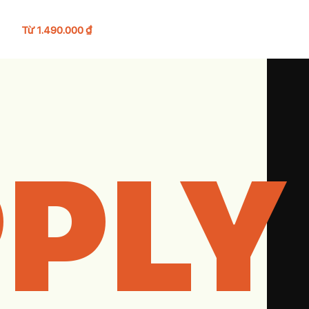
24K010
Từ
1.490.000
₫
Từ
990.000
₫
PLY