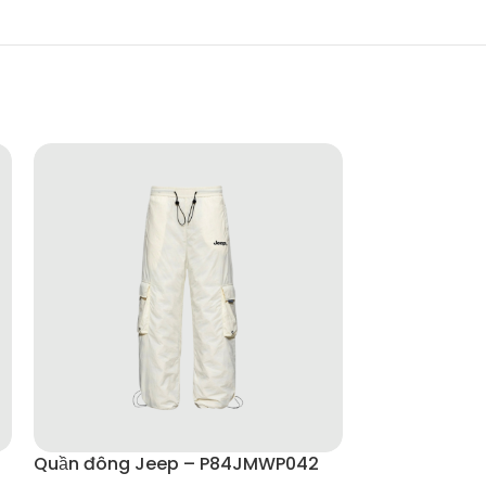
Quần đông Jeep – P84JMWP042
Quần dài NO