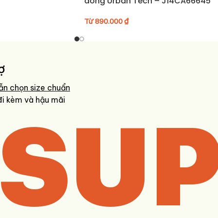
dòng Urban Tech – J14CA66645
Từ
890.000
₫
ợ
ẫn chọn size chuẩn
SUP
đi kèm và hậu mãi
iá nhanh và chính xác nhất.