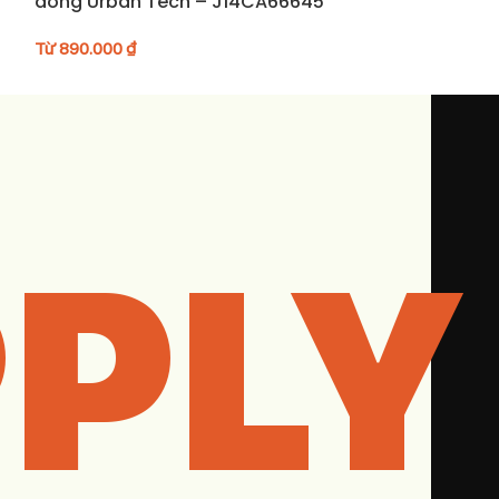
dòng Urban Tech – J14CA66645
24K010
Từ
890.000
₫
Từ
990.000
₫
PLY