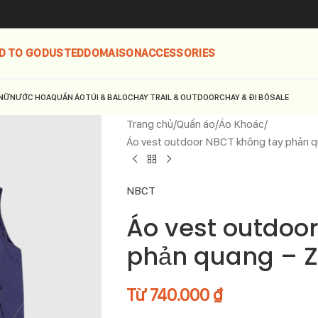
D TO GO
DUSTED
DOMAISON
ACCESSORIES
NỮ
NƯỚC HOA
QUẦN ÁO
TÚI & BALO
CHẠY TRAIL & OUTDOOR
CHẠY & ĐI BỘ
SALE
Trang chủ
Quần áo
Áo Khoác
Áo vest outdoor NBCT không tay phản 
NBCT
Áo vest outdoo
phản quang – Z
Từ
740.000
₫