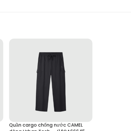
Quần cargo chống nước CAMEL
Quần dài NO