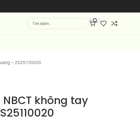
quang – ZS25110020
r NBCT không tay
S25110020