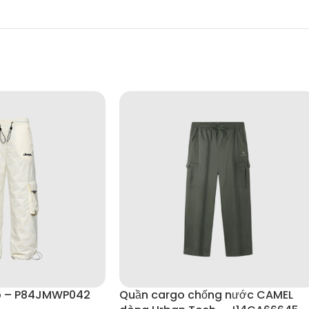
p – P84JMWP042
Quần cargo chống nước CAMEL