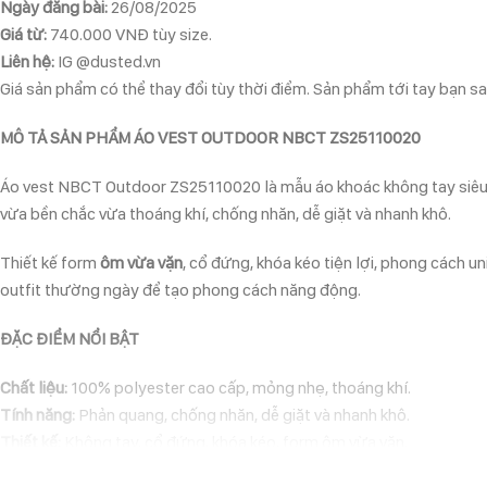
Ngày đăng bài:
26/08/2025
Giá từ:
740.000 VNĐ tùy size.
Liên hệ:
IG @dusted.vn
Giá sản phẩm có thể thay đổi tùy thời điểm. Sản phẩm tới tay bạn sau
MÔ TẢ SẢN PHẨM ÁO VEST OUTDOOR NBCT ZS25110020
Áo vest NBCT Outdoor ZS25110020 là mẫu áo khoác không tay siêu nh
vừa bền chắc vừa thoáng khí, chống nhăn, dễ giặt và nhanh khô.
Thiết kế form
ôm vừa vặn
, cổ đứng, khóa kéo tiện lợi, phong cách 
outfit thường ngày để tạo phong cách năng động.
ĐẶC ĐIỂM NỔI BẬT
Chất liệu:
100% polyester cao cấp, mỏng nhẹ, thoáng khí.
Tính năng:
Phản quang, chống nhăn, dễ giặt và nhanh khô.
Thiết kế:
Không tay, cổ đứng, khóa kéo, form ôm vừa vặn.
Phong cách:
Unisex – dễ phối với áo thun, hoodie, quần thể thao.