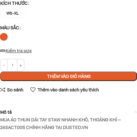
KÍCH THƯỚC
WS-XL
MÀU SẮC
Kiểm tra size
THÊM VÀO GIỎ HÀNG
So sánh
Thêm vào danh sách yêu thích
Mô tả
MUA ÁO THUN DÀI TAY STAW NHANH KHÔ, THOÁNG KHÍ –
24SACT005 CHÍNH HÃNG TẠI DUSTED.VN