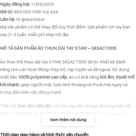
Ngày đăng bài:
11/09/2025
Giá từ:
860.000 VNĐ tùy size.
Liên hệ:
IG @dusted.vn
Giá sản phẩm có thể thay đổi tùy thời điểm. Sản phẩm tới tay bạn
sau 2–3 tuần, miễn phí ship nội địa.
MÔ TẢ SẢN PHẨM ÁO THUN DÀI TAY STAW – 24SACT005
Áo thun thể thao dài tay STAW 24SACT005 được thiết kế dành
riêng cho các hoạt động chạy bộ, tập luyện và dã ngoại. Sử dụng
chất liệu
100% polyester cao cấp
, áo có khả năng
hút ẩm, thoát mồ
hôi nhanh
, giúp người mặc luôn khô thoáng và thoải mái ngay cả
trong điều kiện vận động mạnh.
Thiết kế
form ôm vừa vặn
, cổ tròn, tay dài, in logo thương hiệu nổi
bật ở mặt trước và chữ “Staw Running Member” ở mặt sau, tạo
Xem thêm nội dung
phong cách thể thao hiện đại. Đây là chiếc áo lý tưởng để mặc khi
chạy bộ, trekking, gym, hoặc mix cùng trang phục thường ngày.
Thời gian giao hàng và hình thức vận chuyển