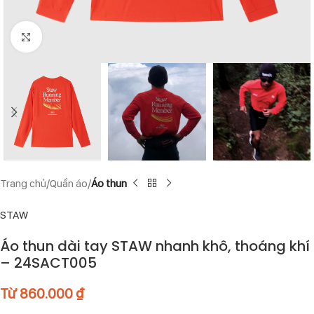
Click to enlarge
Trang chủ
Quần áo
Áo thun
STAW
Áo thun dài tay STAW nhanh khô, thoáng khí
– 24SACT005
Từ
860.000
₫