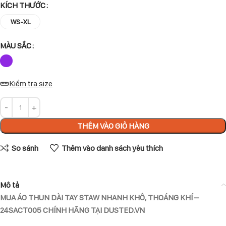
KÍCH THƯỚC
WS-XL
MÀU SẮC
Kiểm tra size
THÊM VÀO GIỎ HÀNG
So sánh
Thêm vào danh sách yêu thích
Mô tả
MUA ÁO THUN DÀI TAY STAW NHANH KHÔ, THOÁNG KHÍ –
24SACT005 CHÍNH HÃNG TẠI DUSTED.VN