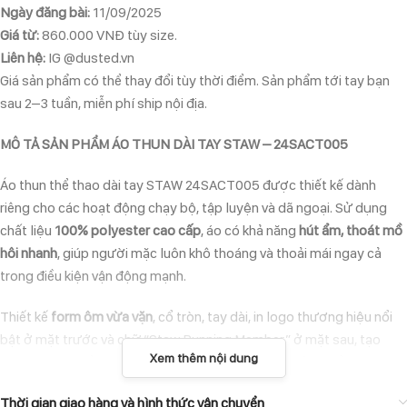
Ngày đăng bài:
11/09/2025
Giá từ:
860.000 VNĐ tùy size.
Liên hệ:
IG @dusted.vn
Giá sản phẩm có thể thay đổi tùy thời điểm. Sản phẩm tới tay bạn
sau 2–3 tuần, miễn phí ship nội địa.
MÔ TẢ SẢN PHẨM ÁO THUN DÀI TAY STAW – 24SACT005
Áo thun thể thao dài tay STAW 24SACT005 được thiết kế dành
riêng cho các hoạt động chạy bộ, tập luyện và dã ngoại. Sử dụng
chất liệu
100% polyester cao cấp
, áo có khả năng
hút ẩm, thoát mồ
hôi nhanh
, giúp người mặc luôn khô thoáng và thoải mái ngay cả
trong điều kiện vận động mạnh.
Thiết kế
form ôm vừa vặn
, cổ tròn, tay dài, in logo thương hiệu nổi
bật ở mặt trước và chữ “Staw Running Member” ở mặt sau, tạo
Xem thêm nội dung
phong cách thể thao hiện đại. Đây là chiếc áo lý tưởng để mặc khi
chạy bộ, trekking, gym, hoặc mix cùng trang phục thường ngày.
Thời gian giao hàng và hình thức vận chuyển