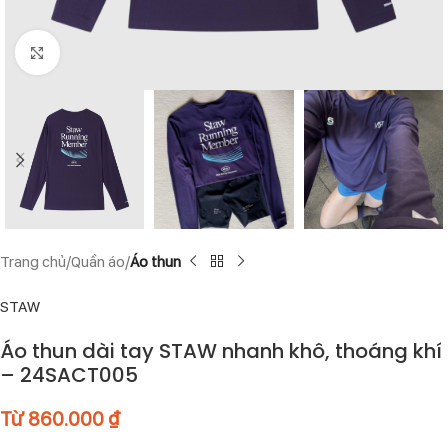
Click to enlarge
Trang chủ
Quần áo
Áo thun
STAW
Áo thun dài tay STAW nhanh khô, thoáng khí
– 24SACT005
Từ
860.000
₫