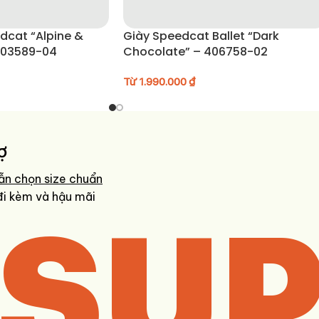
lpine &
Giày Speedcat Ballet “Dark
403589-04
Chocolate” – 406758-02
Từ
1.990.000
₫
ợ
ẫn chọn size chuẩn
SUP
đi kèm và hậu mãi