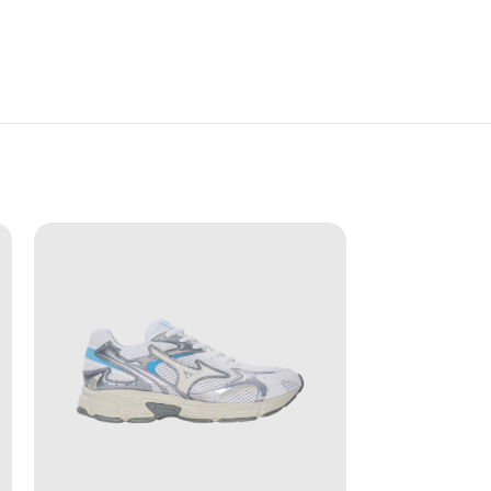
 Thiết kế kháng nước giúp sản phẩm trở nên thực
đi bộ, tập luyện cho đến các hoạt động ngoài trời