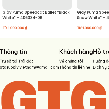
• Không giặt máy để bảo vệ lớp phủ kháng nước
• Tránh ngâm nước trong thời gian dài
Giày Puma Speedcat Ballet “Black
Giày Puma Speedcat “A
• Phơi khô tự nhiên ở nơi thoáng mát
White” – 406334-06
Snow White” – 
• Bảo quản nơi khô ráo khi không sử dụng
Từ
1.990.000
₫
Từ
1.990.000
₫
Thông tin
Khách hàng
Hỗ tr
Trụ sở tại Trái đất
Về chúng tôi
Hướng d
gtgsupply.vietnam@gmail.com
GTG
Thông tin liên hệ
Dịch vụ 