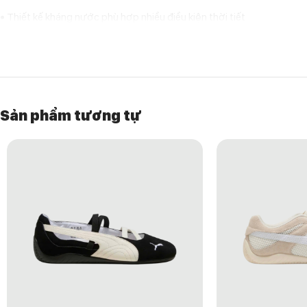
• Thiết kế kháng nước phù hợp nhiều điều kiện thời tiết
• Upper bền bỉ, hỗ trợ hạn chế thấm nước
• Đệm êm ái giúp tăng sự thoải mái khi di chuyển
• Đế ngoài có độ bám tốt trên nhiều bề mặt
• Thiết kế low-top linh hoạt và gọn nhẹ
• Phù hợp cho chạy bộ, đi bộ và sử dụng hằng ngày
Sản phẩm tương tự
LÝ DO NÊN CHỌN ANTA WATER-RESISTANT LOW-TOP RUNNING –
Đây là lựa chọn phù hợp cho những ai đang tìm kiếm một đôi giày t
dụng hơn khi sử dụng trong điều kiện thời tiết không thuận lợi.
Sự kết hợp giữa cảm giác êm ái, độ bám ổn định và kiểu dáng thể tha
nhẹ.
HƯỚNG DẪN BẢO QUẢN GIÀY
• Lau sạch bằng khăn mềm ẩm sau khi sử dụng