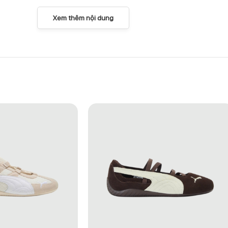
Xem thêm nội dung
 922435503-2
hể thao đa dụng có thể đồng hành trong nhiều hoạt động khác nhau.
o hiện đại giúp đôi giày đáp ứng tốt nhu cầu vận động hằng ngày, từ 