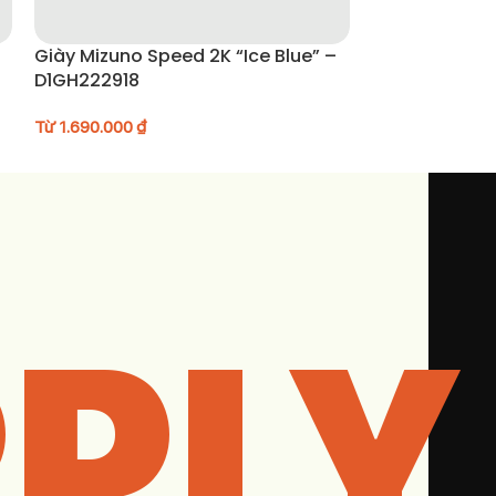
Giày Mizuno Speed 2K “Ice Blue” –
Nike Air Jorda
D1GH222918
FV5029-003
Từ
1.690.000
₫
Từ
5.190.000
₫
PLY