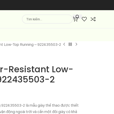
ant Low-Top Running – 922435503-2
r-Resistant Low-
 922435503-2
922435503-2 là mẫu giày thể thao được thiết
n động ngoài trời và cần một đôi giày có khả