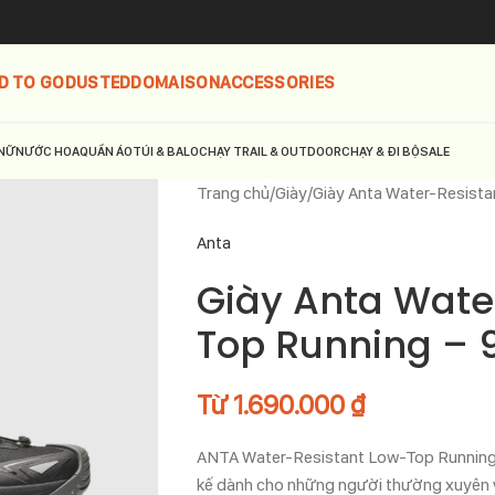
D TO GO
DUSTED
DOMAISON
ACCESSORIES
NỮ
NƯỚC HOA
QUẦN ÁO
TÚI & BALO
CHẠY TRAIL & OUTDOOR
CHẠY & ĐI BỘ
SALE
Trang chủ
Giày
Giày Anta Water-Resist
Anta
Giày Anta Wate
Top Running –
Từ
1.690.000
₫
ANTA Water-Resistant Low-Top Running 
kế dành cho những người thường xuyên vậ