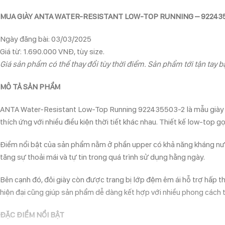
MUA GIÀY ANTA WATER-RESISTANT LOW-TOP RUNNING – 92243
Ngày đăng bài: 03/03/2025
Giá từ: 1.690.000 VNĐ, tùy size.
Giá sản phẩm có thể thay đổi tùy thời điểm. Sản phẩm tới tận tay bạ
MÔ TẢ SẢN PHẨM
ANTA Water-Resistant Low-Top Running 922435503-2 là mẫu giày th
thích ứng với nhiều điều kiện thời tiết khác nhau. Thiết kế low-top 
Điểm nổi bật của sản phẩm nằm ở phần upper có khả năng kháng nướ
tăng sự thoải mái và tự tin trong quá trình sử dụng hằng ngày.
Bên cạnh đó, đôi giày còn được trang bị lớp đệm êm ái hỗ trợ hấp thụ
hiện đại cũng giúp sản phẩm dễ dàng kết hợp với nhiều phong cách 
ĐẶC ĐIỂM NỔI BẬT