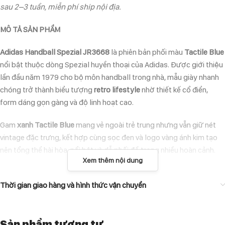
sau 2–3 tuần, miễn phí ship nội địa.
MÔ TẢ SẢN PHẨM
Adidas Handball Spezial JR3668
là phiên bản phối màu
Tactile Blue
nổi bật thuộc dòng Spezial huyền thoại của Adidas. Được giới thiệu
lần đầu năm 1979 cho bộ môn handball trong nhà, mẫu giày nhanh
chóng trở thành biểu tượng
retro lifestyle
nhờ thiết kế cổ điển,
form dáng gọn gàng và độ linh hoạt cao.
Gam
xanh Tactile Blue
mang vẻ ngoài trẻ trung nhưng vẫn giữ nét
vintage đặc trưng, kết hợp cùng sọc đen và logo vàng ánh kim tạo
nên tổng thể hài hòa, nổi bật và dễ phối đồ trong nhiều hoàn cảnh.
Xem thêm nội dung
ĐẶC ĐIỂM NỔI BẬT
Thời gian giao hàng và hình thức vận chuyển
Upper da lộn suede cao cấp màu Tactile Blue
mềm mại, bền bỉ và
lên form đẹp.
Ba sọc 3-Stripes đen
tạo điểm nhấn tương phản đặc trưng.
Sản phẩm tương tự