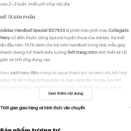
sau 2–3 tuần, miễn phí ship nội địa.
MÔ TẢ SẢN PHẨM
Adidas Handball Spezial BD7633
là phiên bản phối màu
Collegiate
Navy
cổ điển thuộc dòng Spezial huyền thoại của Adidas. Ra mắt
lần đầu năm 1979 dành cho bộ môn handball trong nhà, mẫu giày
nhanh chóng trở thành biểu tượng
thời trang retro
nhờ thiết kế tối
giản và tính ứng dụng cao.
Gam
xanh navy đậm
mang vẻ ngoài thanh lịch và nam tính, kết hợp
cùng chi tiết trắng tương phản và logo vàng đặc trưng, tạo nên
tổng thể hài hòa, dễ phối đồ và phù hợp với nhiều phong cách từ
Xem thêm nội dung
casual đến smart-casual.
ĐẶC ĐIỂM NỔI BẬT
Thời gian giao hàng và hình thức vận chuyển
Upper da lộn suede cao cấp màu Collegiate Navy
mềm mại, bền và
giữ form tốt.
Sản phẩm tương tự