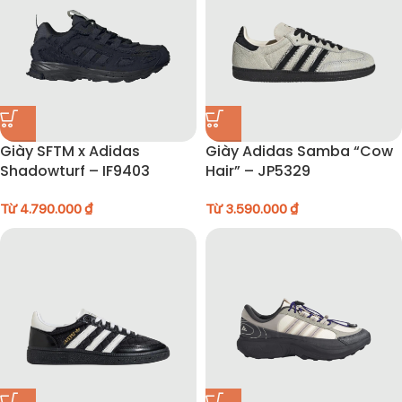
Giày SFTM x Adidas
Giày Adidas Samba “Cow
Shadowturf – IF9403
Hair” – JP5329
Từ
4.790.000
₫
Từ
3.590.000
₫