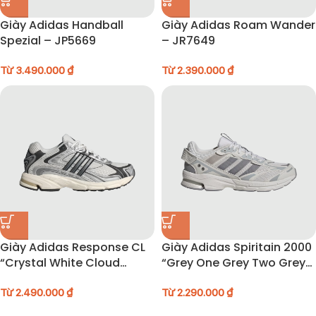
Giày Adidas Handball
Giày Adidas Roam Wander
Spezial – JP5669
– JR7649
Từ
3.490.000
₫
Từ
2.390.000
₫
Giày Adidas Response CL
Giày Adidas Spiritain 2000
“Crystal White Cloud
“Grey One Grey Two Grey
White Core Black” –
Three” – IE1890
IG6226
Từ
2.490.000
₫
Từ
2.290.000
₫