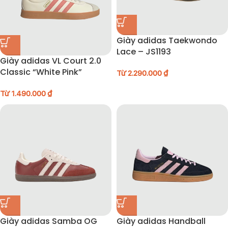
Giày adidas Taekwondo
Lace – JS1193
Giày adidas VL Court 2.0
Classic “White Pink”
Từ
2.290.000
₫
Từ
1.490.000
₫
Giày adidas Samba OG
Giày adidas Handball