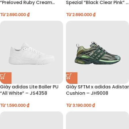
“Preloved Ruby Cream
Spezial “Black Clear Pink” –
White” – JI3216
IE5897
Từ
2.690.000
₫
Từ
2.690.000
₫
Giày adidas Lite Baller PU
Giày SFTM x adidas Adistar
“All White” – JS4358
Cushion – JH9008
Từ
1.590.000
₫
Từ
3.190.000
₫