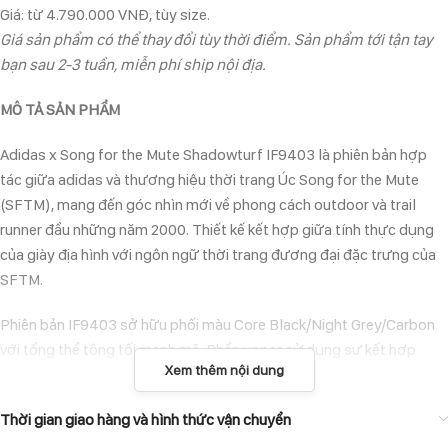
Giá: từ 4.790.000 VNĐ, tùy size.
Giá sản phẩm có thể thay đổi tùy thời điểm. Sản phẩm tới tận tay
bạn sau 2-3 tuần, miễn phí ship nội địa.
MÔ TẢ SẢN PHẨM
Adidas x Song for the Mute Shadowturf IF9403 là phiên bản hợp
tác giữa adidas và thương hiệu thời trang Úc Song for the Mute
(SFTM), mang đến góc nhìn mới về phong cách outdoor và trail
runner đầu những năm 2000. Thiết kế kết hợp giữa tính thực dụng
của giày địa hình với ngôn ngữ thời trang đương đại đặc trưng của
SFTM.
Phiên bản IF9403 sở hữu phối màu Core Black/Night Grey/Carbon
với tổng thể tông tối mạnh mẽ. Phần upper sử dụng sự kết hợp
Xem thêm nội dung
giữa các chất liệu canvas, mesh và những chi tiết hoàn thiện có chủ
đích, tạo nên vẻ ngoài khác biệt so với các phiên bản Shadowturf
Thời gian giao hàng và hình thức vận chuyển
thông thường.