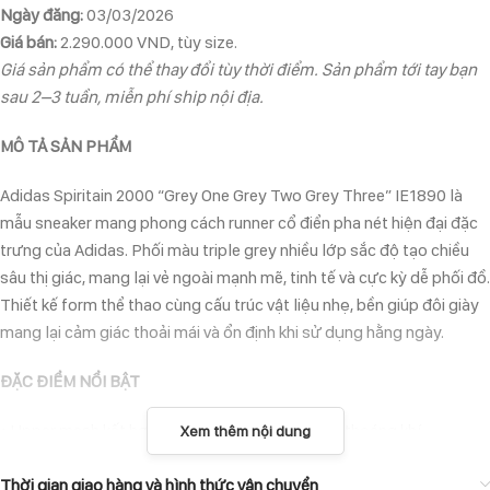
Ngày đăng:
03/03/2026
Giá bán:
2.290.000 VND, tùy size.
Giá sản phẩm có thể thay đổi tùy thời điểm. Sản phẩm tới tay bạn
sau 2–3 tuần, miễn phí ship nội địa.
MÔ TẢ SẢN PHẨM
Adidas Spiritain 2000 “Grey One Grey Two Grey Three” IE1890 là
mẫu sneaker mang phong cách runner cổ điển pha nét hiện đại đặc
trưng của Adidas. Phối màu triple grey nhiều lớp sắc độ tạo chiều
sâu thị giác, mang lại vẻ ngoài mạnh mẽ, tinh tế và cực kỳ dễ phối đồ.
Thiết kế form thể thao cùng cấu trúc vật liệu nhẹ, bền giúp đôi giày
mang lại cảm giác thoải mái và ổn định khi sử dụng hằng ngày.
ĐẶC ĐIỂM NỔI BẬT
• Upper mesh kết hợp synthetic tăng độ bền và thoáng khí.
Xem thêm nội dung
• Đế giữa êm ái hỗ trợ hấp thụ lực hiệu quả.
• Đế ngoài cao su bám tốt trên nhiều bề mặt.
Thời gian giao hàng và hình thức vận chuyển