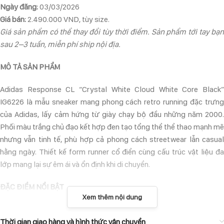
Ngày đăng:
03/03/2026
Giá bán:
2.490.000 VND, tùy size.
Giá sản phẩm có thể thay đổi tùy thời điểm. Sản phẩm tới tay bạn
sau 2–3 tuần, miễn phí ship nội địa.
MÔ TẢ SẢN PHẨM
Adidas Response CL “Crystal White Cloud White Core Black”
IG6226 là mẫu sneaker mang phong cách retro running đặc trưng
của Adidas, lấy cảm hứng từ giày chạy bộ đầu những năm 2000.
Phối màu trắng chủ đạo kết hợp đen tạo tổng thể thể thao mạnh mẽ
nhưng vẫn tinh tế, phù hợp cả phong cách streetwear lẫn casual
hằng ngày. Thiết kế form runner cổ điển cùng cấu trúc vật liệu đa
lớp mang lại sự êm ái và ổn định khi di chuyển.
ĐẶC ĐIỂM NỔI BẬT
Xem thêm nội dung
• Upper phối mesh và vải tổng hợp tăng độ bền và thoáng khí.
• Đế giữa EVA hỗ trợ hấp thụ lực và tạo cảm giác êm chân.
Thời gian giao hàng và hình thức vận chuyển