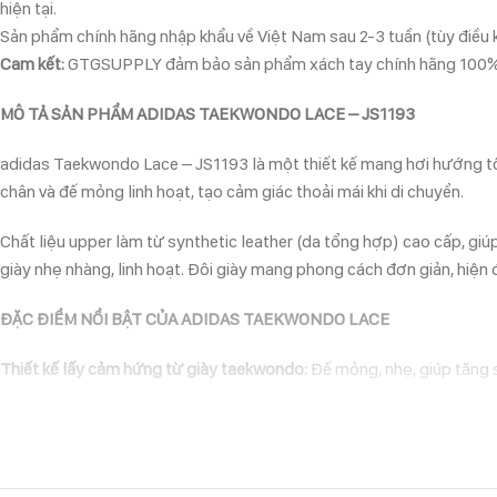
hiện tại.
Sản phẩm chính hãng nhập khẩu về Việt Nam sau 2-3 tuần (tùy điều ki
Cam kết:
GTGSUPPLY đảm bảo sản phẩm xách tay chính hãng 100% vớ
MÔ TẢ SẢN PHẨM ADIDAS TAEKWONDO LACE – JS1193
adidas Taekwondo Lace – JS1193 là một thiết kế mang hơi hướng tố
chân và đế mỏng linh hoạt, tạo cảm giác thoải mái khi di chuyển.
Chất liệu upper làm từ synthetic leather (da tổng hợp) cao cấp, gi
giày nhẹ nhàng, linh hoạt. Đôi giày mang phong cách đơn giản, hiện đạ
ĐẶC ĐIỂM NỔI BẬT CỦA ADIDAS TAEKWONDO LACE
Thiết kế lấy cảm hứng từ giày taekwondo:
Đế mỏng, nhẹ, giúp tăng sự
Form ôm chân:
Mang lại sự gọn gàng và thoải mái khi mang.
Chất liệu da tổng hợp cao cấp:
Bền bỉ, dễ vệ sinh và bảo dưỡng.