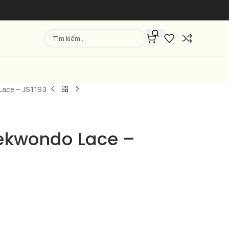
Lace – JS1193
ekwondo Lace –