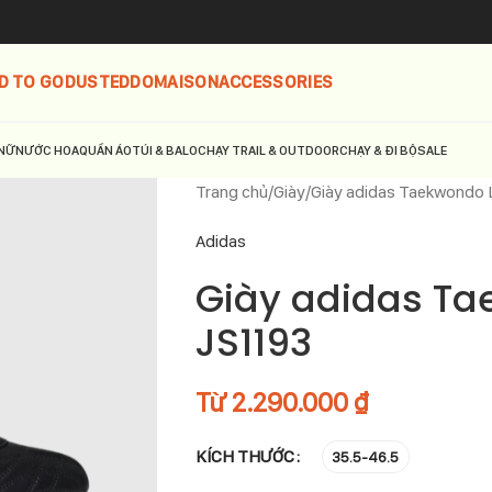
D TO GO
DUSTED
DOMAISON
ACCESSORIES
NỮ
NƯỚC HOA
QUẦN ÁO
TÚI & BALO
CHẠY TRAIL & OUTDOOR
CHẠY & ĐI BỘ
SALE
Trang chủ
Giày
Giày adidas Taekwondo 
Adidas
Giày adidas Ta
JS1193
Từ
2.290.000
₫
KÍCH THƯỚC
35.5-46.5