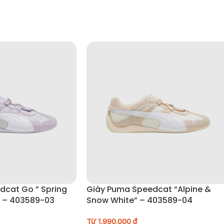
đến athleisure.
hoạt cả ngày.
nhấn trong outfit.
t hợp với streetwear.
dcat Go ” Spring
Giày Puma Speedcat “Alpine &
 bụi bẩn.
” – 403589-03
Snow White” – 403589-04
Từ
1.990.000
₫