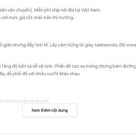
ện vận chuyển). Miễn phí ship nội địa tại Việt Nam.
i mức giá tốt nhất trên thị trường.
i giản nhưng đầy tinh tế. Lấy cảm hứng từ giày taekwondo, đôi sne
úp tăng độ bền và dễ vệ sinh. Phần đế cao su mỏng nhưng bám đường 
i, dễ phối đồ với nhiều outfit khác nhau.
 linh hoạt khi di chuyển.
Xem thêm nội dung