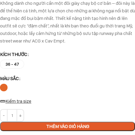
Không dành cho người cần một đôi giày chạy bộ cơ bản – đôi này là
để thể hiện cá tính, một lựa chọn cho những ai không ngại nổi bật dù
đang mặc đồ bụi bặm nhất. Thiết kế nặng tính tạo hình nên đi lên
outfit sẽ cực “đậm chất”, nhất là khi bạn theo đuổi gu thời trang Mỹ,
outdoor, hoặc lấy cảm hứng từ những bộ sưu tập runway pha chất
streetwear như ACG x Cav Empt.
KÍCH THƯỚC
36 - 47
MÀU SẮC
Kiểm tra size
THÊM VÀO GIỎ HÀNG