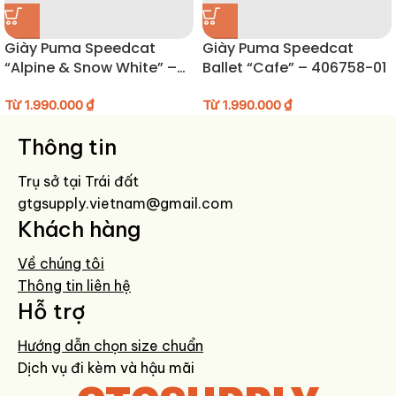
đang mặc đồ bụi bặm nhất. Thiết kế nặng tính tạo hình nên đi lên
outfit sẽ cực “đậm chất”, nhất là khi bạn theo đuổi gu thời trang Mỹ,
Giày Puma Speedcat
Giày Puma Speedcat
outdoor, hoặc lấy cảm hứng từ những bộ sưu tập runway pha chất
“Alpine & Snow White” –
Ballet “Cafe” – 406758-01
streetwear như ACG x Cav Empt.
403589-04
Từ
1.990.000
₫
Từ
1.990.000
₫
HƯỚNG DẪN BẢO QUẢN GIÀY
Thông tin
Vệ sinh nhẹ nhàng bằng khăn ẩm và bàn chải mềm
Tránh dính nước mưa để bảo vệ da lộn và lớp đệm khí
Trụ sở tại Trái đất
Nên sử dụng shoe trees giữ form giày khi không sử dụng
gtgsupply.vietnam@gmail.com
Để nơi khô ráo, thoáng khí, tránh tiếp xúc trực tiếp với nắng gắt
Khách hàng
Về chúng tôi
Thông tin liên hệ
Hỗ trợ
Hướng dẫn chọn size chuẩn
Dịch vụ đi kèm và hậu mãi