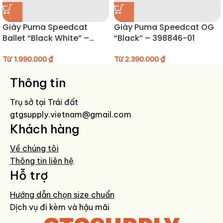
tập luyện.
Giày Puma Speedcat
Giày Puma Speedcat OG
HƯỚNG DẪN BẢO QUẢN GIÀY
Ballet “Black White” –
“Black” – 398846-01
406334-06
Không giặt máy, nên vệ sinh bằng khăn ẩm và bàn chải mềm
Từ
1.990.000
₫
Từ
2.390.000
₫
Để nơi thoáng mát, tránh phơi nắng trực tiếp
Khi không sử dụng, nên nhét giấy giữ form giày
Thông tin
Tránh tiếp xúc với hóa chất tẩy rửa mạnh lên bề mặt vải
Trụ sở tại Trái đất
gtgsupply.vietnam@gmail.com
Khách hàng
Về chúng tôi
Thông tin liên hệ
Hỗ trợ
Hướng dẫn chọn size chuẩn
Dịch vụ đi kèm và hậu mãi