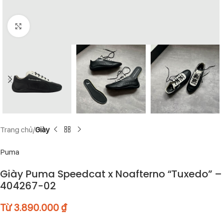
Click to enlarge
Trang chủ
Giày
Puma
Giày Puma Speedcat x Noafterno “Tuxedo” –
404267-02
Từ
3.890.000
₫