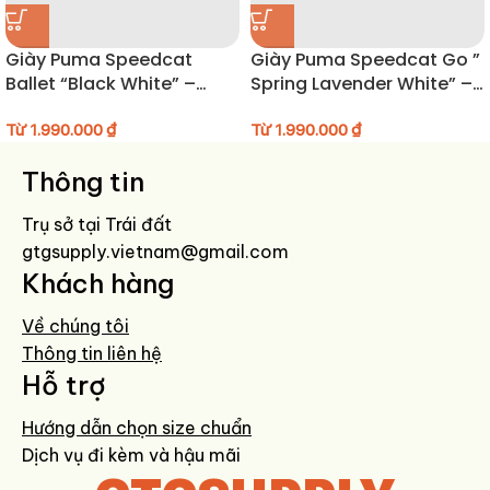
giày này chính là điểm nhấn.
Giày Puma Speedcat
Giày Puma Speedcat Go ”
HƯỚNG DẪN BẢO QUẢN GIÀY
Ballet “Black White” –
Spring Lavender White” –
406334-06
403589-03
Dùng khăn ẩm lau nhẹ phần da sau mỗi lần sử dụng.
Từ
1.990.000
₫
Từ
1.990.000
₫
Không để giày tiếp xúc trực tiếp với nước mưa hoặc ánh nắng gắt.
Thông tin
Bảo quản nơi khô thoáng, tránh nấm mốc.
Có thể sử dụng xi không màu để giữ độ bóng cho da giày.
Trụ sở tại Trái đất
gtgsupply.vietnam@gmail.com
Khách hàng
Về chúng tôi
Thông tin liên hệ
Hỗ trợ
Hướng dẫn chọn size chuẩn
Dịch vụ đi kèm và hậu mãi