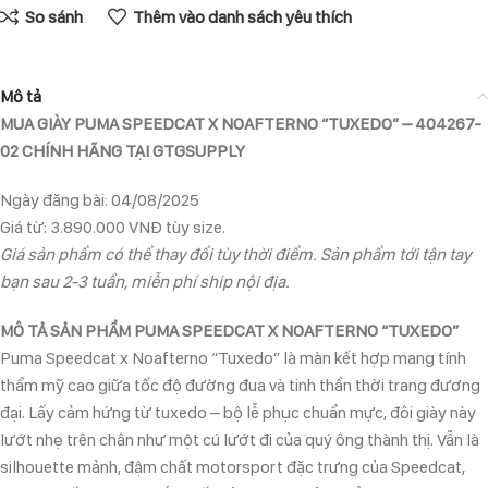
So sánh
Thêm vào danh sách yêu thích
Mô tả
MUA GIÀY PUMA SPEEDCAT X NOAFTERNO “TUXEDO” – 404267-
02 CHÍNH HÃNG TẠI GTGSUPPLY
Ngày đăng bài: 04/08/2025
Giá từ: 3.890.000 VNĐ tùy size.
Giá sản phẩm có thể thay đổi tùy thời điểm. Sản phẩm tới tận tay
bạn sau 2-3 tuần, miễn phí ship nội địa.
MÔ TẢ SẢN PHẨM PUMA SPEEDCAT X NOAFTERNO “TUXEDO”
Puma Speedcat x Noafterno “Tuxedo” là màn kết hợp mang tính
thẩm mỹ cao giữa tốc độ đường đua và tinh thần thời trang đương
đại. Lấy cảm hứng từ tuxedo – bộ lễ phục chuẩn mực, đôi giày này
lướt nhẹ trên chân như một cú lướt đi của quý ông thành thị. Vẫn là
silhouette mảnh, đậm chất motorsport đặc trưng của Speedcat,