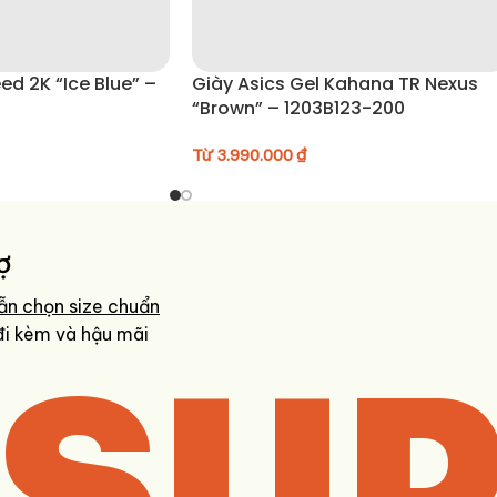
d 2K “Ice Blue” –
Giày Asics Gel Kahana TR Nexus
“Brown” – 1203B123-200
Từ
3.990.000
₫
ợ
ẫn chọn size chuẩn
SUP
đi kèm và hậu mãi