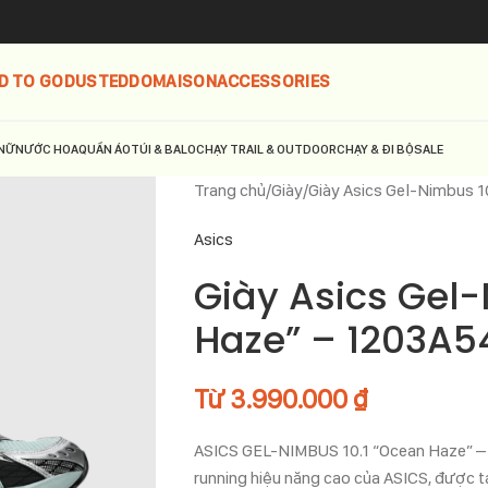
D TO GO
DUSTED
DOMAISON
ACCESSORIES
NỮ
NƯỚC HOA
QUẦN ÁO
TÚI & BALO
CHẠY TRAIL & OUTDOOR
CHẠY & ĐI BỘ
SALE
Trang chủ
Giày
Giày Asics Gel-Nimbus 
Asics
Giày Asics Gel
Haze” – 1203A
Từ
3.990.000
₫
ASICS GEL-NIMBUS 10.1 “Ocean Haze” – 
running hiệu năng cao của ASICS, được tá