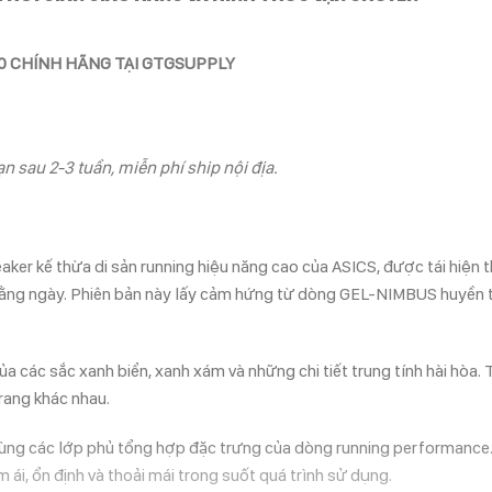
00 CHÍNH HÃNG TẠI GTGSUPPLY
n sau 2-3 tuần, miễn phí ship nội địa.
kế thừa di sản running hiệu năng cao của ASICS, được tái hiện the
hằng ngày. Phiên bản này lấy cảm hứng từ dòng GEL-NIMBUS huyền tho
các sắc xanh biển, xanh xám và những chi tiết trung tính hài hòa. 
rang khác nhau.
ng các lớp phủ tổng hợp đặc trưng của dòng running performance. Hệ
ái, ổn định và thoải mái trong suốt quá trình sử dụng.