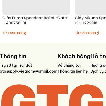
• Lau sạch bằng khăn mềm sau khi sử dụng
• Không giặt máy để giữ form giày và chất liệu
Giày Puma Speedcat Ballet “Cafe”
Giày Mizuno Spee
• Sử dụng bàn chải mềm để vệ sinh phần upper và đế ngoài
– 406758-01
D1GH222918
• Tránh phơi trực tiếp dưới ánh nắng mạnh trong thời gian dài
• Bảo quản nơi khô ráo, thoáng khí khi không sử dụng
Từ
1.990.000
₫
Từ
1.690.000
₫
Thông tin
Khách hàng
Hỗ tr
Trụ sở tại Trái đất
Về chúng tôi
Hướng d
gtgsupply.vietnam@gmail.com
GTG
Thông tin liên hệ
Dịch vụ 