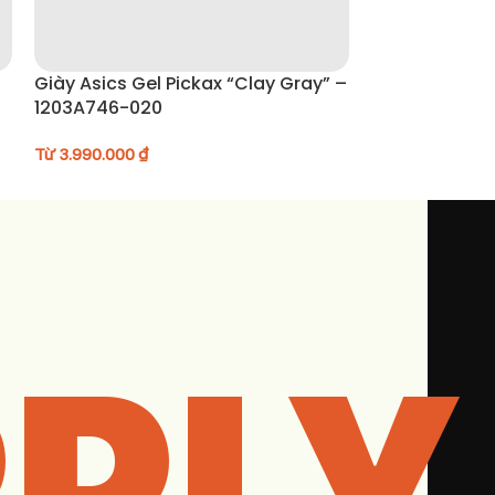
Giày Asics Gel Pickax “Clay Gray” –
Giày Mizuno FI
1203A746-020
D1GH251909
Từ
3.990.000
₫
Từ
2.490.000
₫
PLY