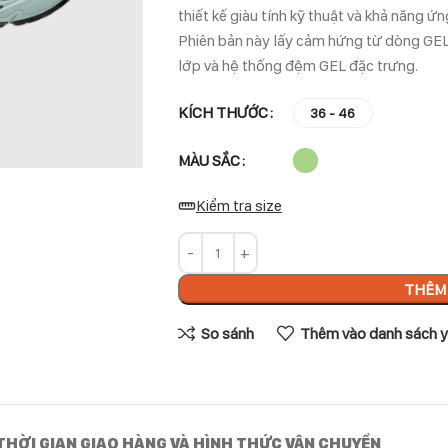
thiết kế giàu tính kỹ thuật và khả năng 
Phiên bản này lấy cảm hứng từ dòng GEL-
lớp và hệ thống đệm GEL đặc trưng.
KÍCH THƯỚC
36 - 46
MÀU SẮC
Kiểm tra size
THÊM 
So sánh
Thêm vào danh sách y
THỜI GIAN GIAO HÀNG VÀ HÌNH THỨC VẬN CHUYỂN