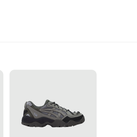
.1 là lựa chọn dành cho những ai yêu thích sự
ổi tiếng của ASICS và thiết kế giàu tính di sản,