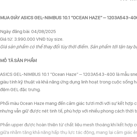
MUA GIÀY ASICS GEL-NIMBUS 10.1 “OCEAN HAZE” – 1203A543-4
Ngày đăng bài: 04/08/2025
Giá từ: 3.990.000 VNĐ tùy size.
Giá sản phẩm có thể thay đổi tùy thời điểm. Sản phẩm tới tận tay bạ
MÔ TẢ SẢN PHẨM
ASICS GEL-NIMBUS 10.1 “Ocean Haze” – 1203A543-400 là mẫu sneaker 
giàu tính kỹ thuật và khả năng ứng dụng linh hoạt trong cuộc sống 
đệm GEL đặc trưng.
Phối màu Ocean Haze mang đến cảm giác tươi mới với sự kết hợp của 
nhưng vẫn giữ được nét tinh tế, phù hợp với nhiều phong cách thời t
Phần upper được hoàn thiện từ chất liệu mesh thoáng khí kết hợp cù
giữa nhằm tăng khả năng hấp thụ lực tác động, mang lại cảm giác êm 