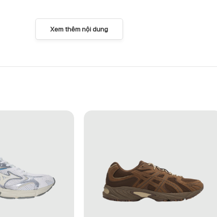
Xem thêm nội dung
A543-400
g được tinh chỉnh để phù hợp với nhịp sống hiện đại. GEL-NIMBUS 10
ẫu sneaker đầu những năm 2000.
n đủ tinh tế để sử dụng hằng ngày. Kết hợp cùng hệ thống đệm GEL n
hiệu năng, thời trang và trải nghiệm mang lâu dài.