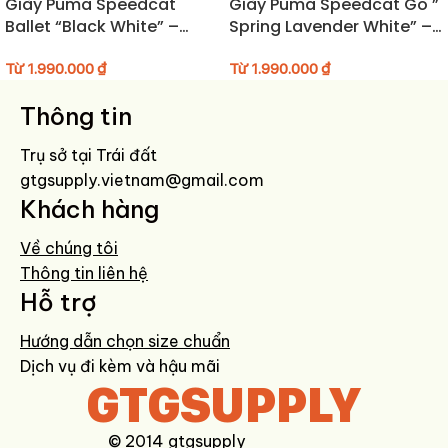
Giày Puma Speedcat
Giày Puma Speedcat Go ”
chọn lý tưởng. Phù hợp để mang hàng ngày, từ đi làm, dạo phố cho
Ballet “Black White” –
Spring Lavender White” –
đến những buổi tập luyện nhẹ nhàng.
406334-06
403589-03
Từ
1.990.000
₫
Từ
1.990.000
₫
Hướng dẫn bảo quản giày
Thông tin
Vệ sinh giày bằng khăn mềm hoặc bàn chải lông mềm để giữ form
Trụ sở tại Trái đất
giày tốt nhất.
gtgsupply.vietnam@gmail.com
Tránh ngâm nước quá lâu, ưu tiên dùng dung dịch vệ sinh chuyên
Khách hàng
dụng.
Bảo quản nơi khô ráo, tránh ánh nắng trực tiếp trong thời gian dài.
Về chúng tôi
Thông tin liên hệ
Hỗ trợ
Hướng dẫn chọn size chuẩn
Dịch vụ đi kèm và hậu mãi
GTGSUPPLY
© 2014 gtgsupply