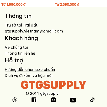
Tránh giặt máy hoặc ngâm nước lâu.
Từ
1.990.000
₫
Từ
2.690.000
₫
Không phơi nắng trực tiếp để giữ màu metallic bền đẹp.
Bảo quản nơi khô ráo, thoáng khí khi không sử dụng.
Thông tin
Trụ sở tại Trái đất
gtgsupply.vietnam@gmail.com
Khách hàng
Về chúng tôi
Thông tin liên hệ
Hỗ trợ
Hướng dẫn chọn size chuẩn
Dịch vụ đi kèm và hậu mãi
GTGSUPPLY
© 2014 gtgsupply