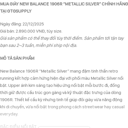
MUA GIÀY NEW BALANCE 1906R “METALLIC SILVER” CHÍNH HÃNG
TẠI GTGSUPPLY
Ngày đăng: 22/12/2025
Giá bán: 2.890.000 VNĐ, tùy size.
Giá sản phẩm có thể thay đổi tùy thời điểm. Sản phẩm tới tận tay
bạn sau 2–3 tuần, miễn phí ship nội địa.
MÔ TẢ SẢN PHẨM
New Balance 1906R “Metallic Silver” mang đậm tinh thần retro
running kết hợp cảm hứng hiện đại với phối màu Metallic Silver nổi
bật. Upper ánh kim sáng tạo hiệu ứng nổi bật mỗi bước đi, đồng
thời giữ được cấu trúc gọn gàng và kỹ thuật đặc trưng của dòng
1906R. Thiết kế cầu kỳ nhưng tinh tế giúp đôi giày vừa năng động
khi di chuyển, vừa nổi bật trong phong cách streetwear hay casual
everyday.
ĐẶC ĐIỂM NỔI BẬT