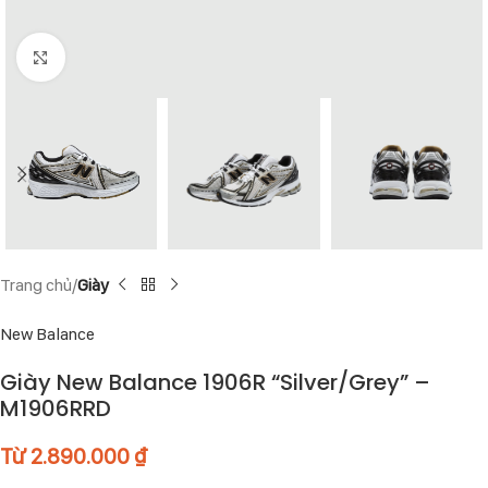
Click to enlarge
Trang chủ
Giày
New Balance
Giày New Balance 1906R “Silver/Grey” –
M1906RRD
Từ
2.890.000
₫