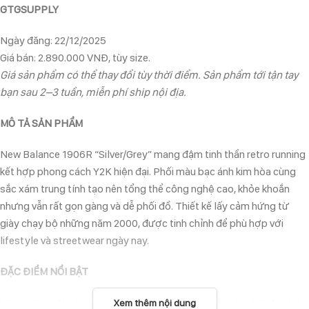
GTGSUPPLY
Ngày đăng: 22/12/2025
Giá bán: 2.890.000 VNĐ, tùy size.
Giá sản phẩm có thể thay đổi tùy thời điểm. Sản phẩm tới tận tay
bạn sau 2–3 tuần, miễn phí ship nội địa.
MÔ TẢ SẢN PHẨM
New Balance 1906R “Silver/Grey” mang đậm tinh thần retro running
kết hợp phong cách Y2K hiện đại. Phối màu bạc ánh kim hòa cùng
sắc xám trung tính tạo nên tổng thể công nghệ cao, khỏe khoắn
nhưng vẫn rất gọn gàng và dễ phối đồ. Thiết kế lấy cảm hứng từ
giày chạy bộ những năm 2000, được tinh chỉnh để phù hợp với
lifestyle và streetwear ngày nay.
ĐẶC ĐIỂM NỔI BẬT
Upper mesh thoáng khí kết hợp synthetic overlays ánh kim, tạo hiệu
Xem thêm nội dung