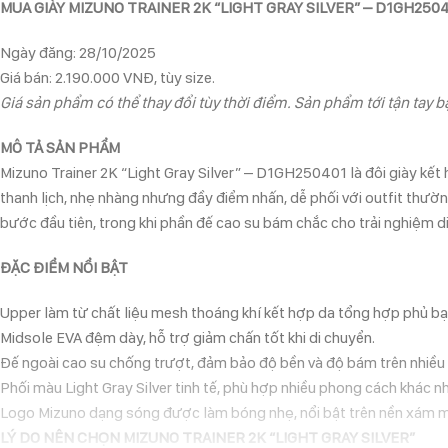
MUA GIÀY MIZUNO TRAINER 2K “LIGHT GRAY SILVER” – D1GH25
Ngày đăng: 28/10/2025
Giá bán: 2.190.000 VNĐ, tùy size.
Giá sản phẩm có thể thay đổi tùy thời điểm. Sản phẩm tới tận tay bạ
MÔ TẢ SẢN PHẨM
Mizuno Trainer 2K “Light Gray Silver” – D1GH250401 là đôi giày kết
thanh lịch, nhẹ nhàng nhưng đầy điểm nhấn, dễ phối với outfit thư
bước đầu tiên, trong khi phần đế cao su bám chắc cho trải nghiệm di
ĐẶC ĐIỂM NỔI BẬT
Upper làm từ chất liệu mesh thoáng khí kết hợp da tổng hợp phủ bạ
Midsole EVA đệm dày, hỗ trợ giảm chấn tốt khi di chuyển.
Đế ngoài cao su chống trượt, đảm bảo độ bền và độ bám trên nhiều
Phối màu Light Gray Silver tinh tế, phù hợp nhiều phong cách khác n
Logo Mizuno dạng sóng được làm bóng nhẹ, nổi bật trên nền xám 
LÝ DO NÊN CHỌN MIZUNO TRAINER 2K “LIGHT GRAY SILVER”