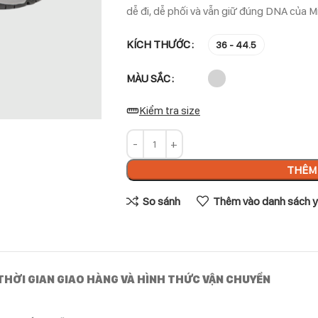
dễ đi, dễ phối và vẫn giữ đúng DNA của M
KÍCH THƯỚC
36 - 44.5
MÀU SẮC
Kiểm tra size
THÊM 
So sánh
Thêm vào danh sách y
THỜI GIAN GIAO HÀNG VÀ HÌNH THỨC VẬN CHUYỂN