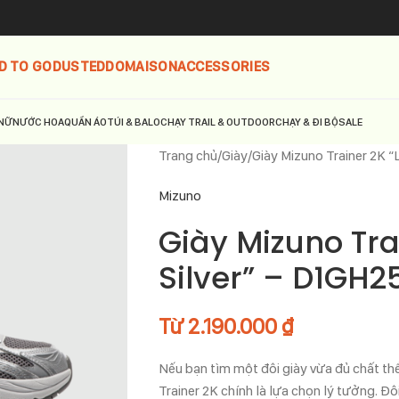
D TO GO
DUSTED
DOMAISON
ACCESSORIES
NỮ
NƯỚC HOA
QUẦN ÁO
TÚI & BALO
CHẠY TRAIL & OUTDOOR
CHẠY & ĐI BỘ
SALE
Trang chủ
Giày
Giày Mizuno Trainer 2K 
Mizuno
Giày Mizuno Tra
Silver” – D1GH2
Từ
2.190.000
₫
Nếu bạn tìm một đôi giày vừa đủ chất thể
Trainer 2K chính là lựa chọn lý tưởng. 