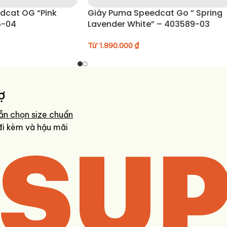
dcat OG “Pink
Giày Puma Speedcat Go ” Spring
6-04
Lavender White” – 403589-03
Từ
1.990.000
₫
ợ
ẫn chọn size chuẩn
SUP
đi kèm và hậu mãi