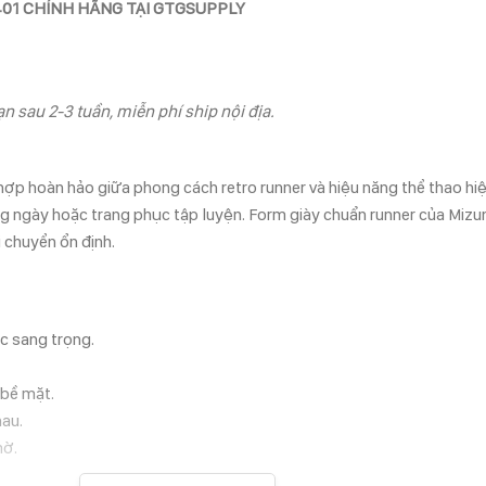
0401 CHÍNH HÃNG TẠI GTGSUPPLY
n sau 2-3 tuần, miễn phí ship nội địa.
 hợp hoàn hảo giữa phong cách retro runner và hiệu năng thể thao h
ờng ngày hoặc trang phục tập luyện. Form giày chuẩn runner của Miz
 chuyển ổn định.
c sang trọng.
 bề mặt.
hau.
mờ.