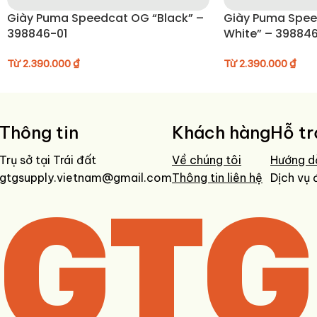
Giày Puma Speedcat OG “Black” –
Giày Puma Spee
398846-01
White” – 39884
Từ
2.390.000
₫
Từ
2.390.000
₫
Thông tin
Khách hàng
Hỗ tr
Trụ sở tại Trái đất
Về chúng tôi
Hướng d
gtgsupply.vietnam@gmail.com
GTG
Thông tin liên hệ
Dịch vụ 