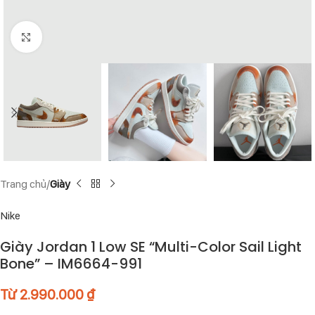
Click to enlarge
Trang chủ
Giày
Nike
Giày Jordan 1 Low SE “Multi-Color Sail Light
Bone” – IM6664-991
Từ
2.990.000
₫