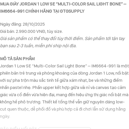
MUA GIÀY JORDAN 1 LOW SE “MULTI-COLOR SAIL LIGHT BONE” –
IM6664-991 CHÍNH HÃNG TẠI GTGSUPPLY
Ngày đăng: 28/10/2025
Giá bán: 2.990.000 VNĐ, tùy size.
Giá sản phẩm có thể thay đổi tùy thời điểm. Sản phẩm tới tận tay
bạn sau 2-3 tuần, miễn phí ship nội địa.
MÔ TẢ SẢN PHẨM
Jordan 1 Low SE “Multi-Color Sail Light Bone” – IM6664-991 là một
phiên bản trẻ trung và phóng khoáng của dòng Jordan 1 Low, nổi bật
với sự pha trộn màu sắc tinh tế giữa xám nhạt, be và những điểm
nhấn pastel nhẹ. Phần upper kết hợp giữa vải nỉ và canvas tạo cảm
giác vừa cổ điển vừa hiện đại, mang đến hiệu ứng thị giác nổi bật mà
không hề phô trương. Thiết kế tổng thể vẫn giữ nguyên dáng low-
cut quen thuộc, dễ phối đồ và phù hợp cả đi chơi lẫn sử dụng hằng
ngày.