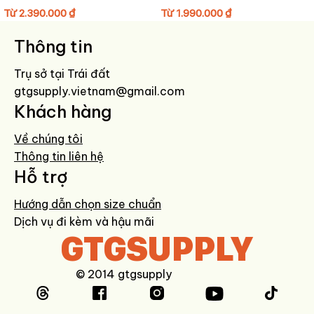
Tránh phơi nắng hoặc giặt ngâm nước.
Từ
2.390.000
₫
Từ
1.990.000
₫
Bảo quản nơi khô thoáng, tránh ẩm mốc.
Thông tin
Trụ sở tại Trái đất
gtgsupply.vietnam@gmail.com
Khách hàng
Về chúng tôi
Thông tin liên hệ
Hỗ trợ
Hướng dẫn chọn size chuẩn
Dịch vụ đi kèm và hậu mãi
GTGSUPPLY
© 2014 gtgsupply