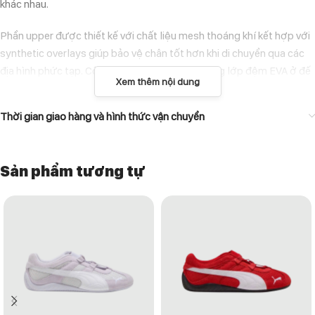
khác nhau.
Phần upper được thiết kế với chất liệu mesh thoáng khí kết hợp với
synthetic overlays giúp bảo vệ chân tốt hơn khi di chuyển qua các
địa hình phức tạp. Công nghệ Mizuno Wave cùng lớp đệm EVA ở đế
Xem thêm nội dung
giữa hỗ trợ hấp thụ lực và ổn định bàn chân. Đế ngoài cao su với các
rãnh sâu tăng cường độ bám, giúp bạn tự tin hơn khi chạy trên
Thời gian giao hàng và hình thức vận chuyển
đường mòn, bề mặt trơn trượt hoặc địa hình không bằng phẳng.
Đặc điểm nổi bật
Sản phẩm tương tự
Phối màu “Triple Black”:
Full đen cá tính, dễ dàng phối đồ theo
phong cách thể thao hoặc streetwear.
Công nghệ Mizuno Wave:
Tăng cường độ ổn định và khả năng giảm
chấn khi vận động.
Chất liệu bền bỉ:
Mesh thoáng khí kết hợp với synthetic overlays
giúp bảo vệ chân nhưng vẫn giữ sự thoải mái.
Đế ngoài cao su vân sâu:
Độ bám tốt hơn trên nhiều bề mặt, hỗ trợ
di chuyển linh hoạt.