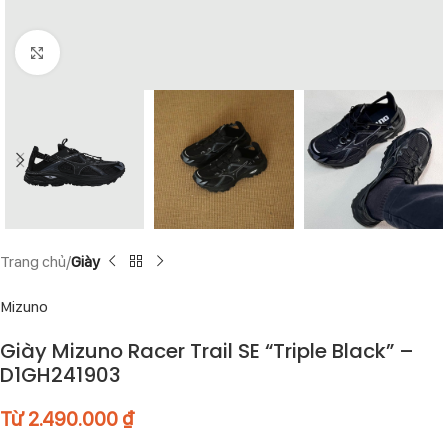
Click to enlarge
Trang chủ
Giày
Mizuno
Giày Mizuno Racer Trail SE “Triple Black” –
D1GH241903
Từ
2.490.000
₫