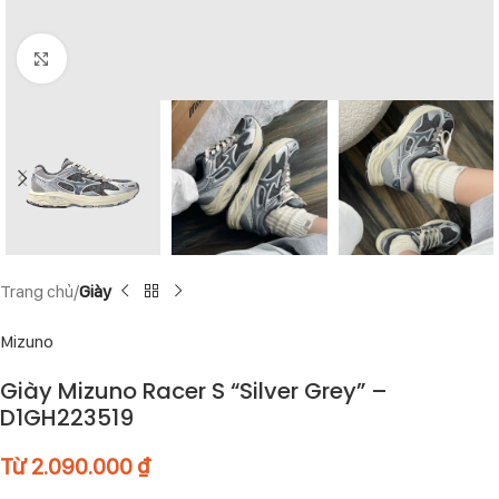
Click to enlarge
Trang chủ
Giày
Mizuno
Giày Mizuno Racer S “Silver Grey” –
D1GH223519
Từ
2.090.000
₫