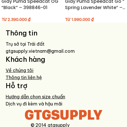
Giày Puma Speedcat OG
Giày Puma Speedcat Go ”
“Black” – 398846-01
Spring Lavender White” –
Hướng dẫn bảo quản giày
403589-03
Từ
2.390.000
₫
Từ
1.990.000
₫
Vệ sinh giày bằng khăn ẩm hoặc bàn chải mềm để loại bỏ bụi bẩn.
Hạn chế ngâm giày trong nước, ưu tiên sử dụng dung dịch vệ sinh
Thông tin
chuyên dụng.
Trụ sở tại Trái đất
Bảo quản giày ở nơi khô ráo, tránh ánh nắng trực tiếp để giữ form
gtgsupply.vietnam@gmail.com
giày tốt nhất.
Khách hàng
Về chúng tôi
Thông tin liên hệ
Hỗ trợ
Hướng dẫn chọn size chuẩn
Dịch vụ đi kèm và hậu mãi
GTGSUPPLY
© 2014 gtgsupply