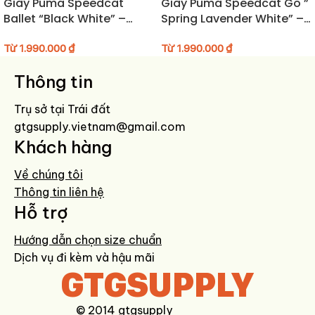
Giày Puma Speedcat
Giày Puma Speedcat Go ”
tinh tế trong từng chi tiết.
Ballet “Black White” –
Spring Lavender White” –
406334-06
403589-03
HƯỚNG DẪN BẢO QUẢN GIÀY
Từ
1.990.000
₫
Từ
1.990.000
₫
Làm sạch bằng bàn chải mềm hoặc khăn ẩm, tránh dùng chất tẩy
Thông tin
mạnh.
Trụ sở tại Trái đất
Để giày nơi khô ráo, tránh ánh nắng trực tiếp.
gtgsupply.vietnam@gmail.com
Không giặt máy để giữ form và chất liệu.
Khách hàng
Về chúng tôi
Thông tin liên hệ
Hỗ trợ
Hướng dẫn chọn size chuẩn
Dịch vụ đi kèm và hậu mãi
GTGSUPPLY
© 2014 gtgsupply