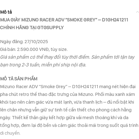
Mô tả
MUA GIÀY MIZUNO RACER ADV “SMOKE GREY” – D1GH241211
CHÍNH HÃNG TẠI GTGSUPPLY
Ngày đăng: 27/10/2025
Giá bán: 2.590.000 VNĐ, tùy size.
Giá sản phẩm có thể thay đổi tùy thời điểm. Sản phẩm tới tận tay
bạn trong 2-3 tuần, miễn phí ship nội địa.
MÔ TẢ SẢN PHẨM
Mizuno Racer ADV “Smoke Grey” – D1GH241211 mang nét hiện đại
pha chút retro thể thao đặc trưng của Mizuno. Phối màu xanh xám
khói tạo nên cảm giác vừa mát lạnh, vừa thanh lịch – đủ nổi bật khi
lên chân nhưng vẫn giữ sự tinh tế cần thiết cho phong cách hằng
ngày. Thiết kế thân giày kết hợp giữa vải mesh thoáng khí và da
tổng hợp, đem lại độ bền và cảm giác thoải mái trong suốt quá trình
di chuyển.