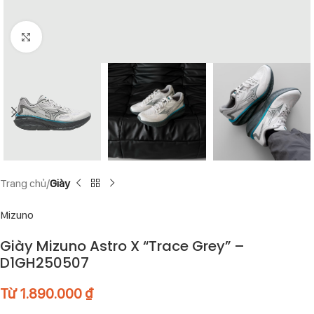
Click to enlarge
Trang chủ
Giày
Mizuno
Giày Mizuno Astro X “Trace Grey” –
D1GH250507
Từ
1.890.000
₫