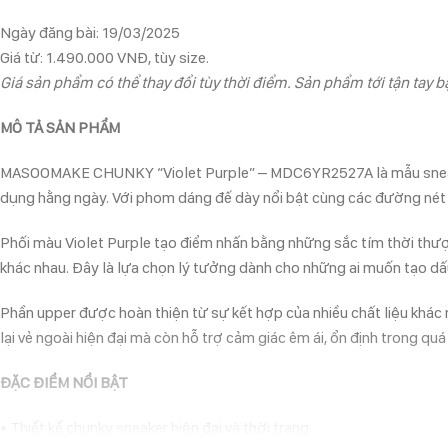
Ngày đăng bài: 19/03/2025
Giá từ: 1.490.000 VNĐ, tùy size.
Giá sản phẩm có thể thay đổi tùy thời điểm. Sản phẩm tới tận tay bạ
MÔ TẢ SẢN PHẨM
MASOOMAKE CHUNKY “Violet Purple” – MDC6YR2527A là mẫu sneaker ma
dụng hằng ngày. Với phom dáng đế dày nổi bật cùng các đường nét
Phối màu Violet Purple tạo điểm nhấn bằng những sắc tím thời thư
khác nhau. Đây là lựa chọn lý tưởng dành cho những ai muốn tạo dấ
Phần upper được hoàn thiện từ sự kết hợp của nhiều chất liệu khác 
lại vẻ ngoài hiện đại mà còn hỗ trợ cảm giác êm ái, ổn định trong quá 
ĐẶC ĐIỂM NỔI BẬT
• Thiết kế chunky sneaker hiện đại và thời trang