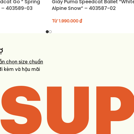
dcat Go ” Spring
Giày Puma Speedcat Ballet “White
” – 403589-03
Alpine Snow” – 403587-02
Từ
1.990.000
₫
ợ
ẫn chọn size chuẩn
SUP
đi kèm và hậu mãi