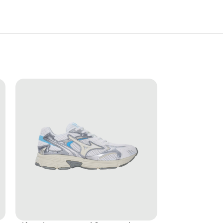
lựa chọn phù hợp cho những ai yêu thích phong
iữ được tính ứng dụng cao. Dù kết hợp cùng quần