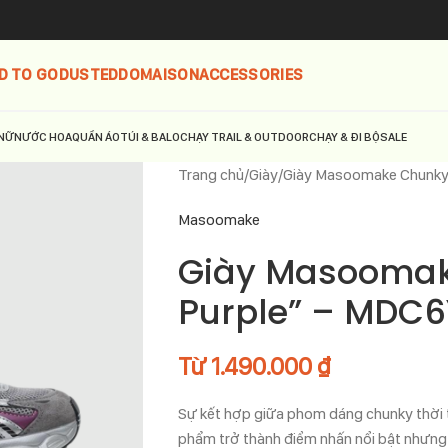
D TO GO
DUSTED
DOMAISON
ACCESSORIES
NỮ
NƯỚC HOA
QUẦN ÁO
TÚI & BALO
CHẠY TRAIL & OUTDOOR
CHẠY & ĐI BỘ
SALE
Trang chủ
Giày
Giày Masoomake Chunky
Masoomake
Giày Masoomake
Purple” – MDC
Từ
1.490.000
₫
Sự kết hợp giữa phom dáng chunky thời 
phẩm trở thành điểm nhấn nổi bật nhưng