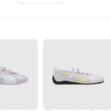
C6YR2527A
bật và khả năng tạo điểm nhấn cho mọi outfit. MASOOMAKE CHUNKY là 
chi tiết màu sắc khác biệt.
le độc đáo giúp sản phẩm trở thành điểm nhấn nổi bật nhưng vẫn g
vẫn mang đến vẻ ngoài thời trang và cuốn hút.