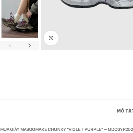
Click to enlarge
MÔ TẢ
MUA GIÀY MASOOMAKE CHUNKY “VIOLET PURPLE” – MDC6YR252