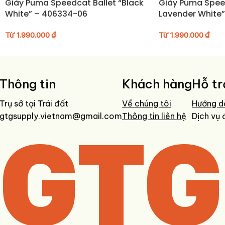
Giày Puma Speedcat Ballet “Black
Giày Puma Spee
• Sử dụng bàn chải mềm để vệ sinh phần upper và đế ngoài
White” – 406334-06
Lavender White
• Tránh phơi trực tiếp dưới ánh nắng mạnh trong thời gian dài
• Bảo quản nơi khô ráo, thoáng khí khi không sử dụng
Từ
1.990.000
₫
Từ
1.990.000
₫
Thông tin
Khách hàng
Hỗ tr
Trụ sở tại Trái đất
Về chúng tôi
Hướng d
gtgsupply.vietnam@gmail.com
GTG
Thông tin liên hệ
Dịch vụ 