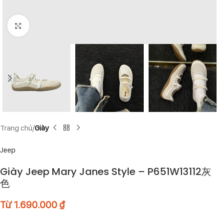
Click to enlarge
Trang chủ
Giày
Jeep
Giày Jeep Mary Janes Style – P651W13112灰
色
Từ
1.690.000
₫