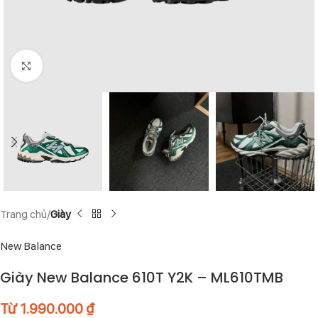
Click to enlarge
Trang chủ
Giày
New Balance
Giày New Balance 610T Y2K – ML610TMB
Từ
1.990.000
₫