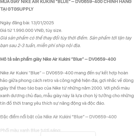
MUA GIÀY NIKE AIR KUKINI “BLUE” – DV0659-400 CHÍNH HÃNG
TẠI GTGSUPPLY
Ngày đăng bài: 13/01/2025
Giá từ 1.990.000 VNĐ, tùy size.
Giá sản phẩm có thể thay đổi tùy thời điểm. Sản phẩm tới tận tay
bạn sau 2-3 tuần, miễn phí ship nội địa.
Mô tả sản phẩm giày Nike Air Kukini “Blue” – DV0659-400
Nike Air Kukini “Blue” – DV0659-400 mang đến sự kết hợp hoàn
hảo giữa phong cách retro và công nghệ hiện đại, gợi nhắc về dòng
giày thể thao táo bạo của Nike từ những năm 2000. Với phối màu
xanh dương chủ đạo, mẫu giày này là lựa chọn lý tưởng cho những
tín đồ thời trang yêu thích sự năng động và độc đáo.
Đặc điểm nổi bật của Nike Air Kukini “Blue” – DV0659-400
Phối màu xanh Blue tươi sáng: