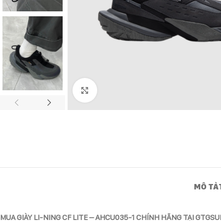
Click to enlarge
MÔ TẢ
MUA GIÀY LI-NING CF LITE – AHCU035-1 CHÍNH HÃNG TẠI GTGS