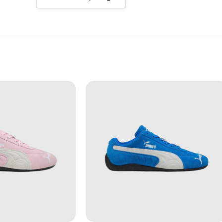
ảo về độ bền và hiệu suất.
ánh dùng hóa chất mạnh có thể làm hỏng chất liệu.
 để bảo vệ chất liệu và độ bền của sản phẩm.
trời trực tiếp để ngăn ngừa phai màu và biến dạng.
 khuôn giữ form bên trong giày khi không sử dụng.