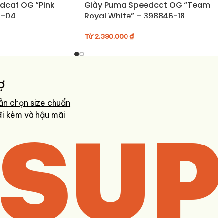
dcat OG “Pink
Giày Puma Speedcat OG “Team
6-04
Royal White” – 398846-18
Từ
2.390.000
₫
ợ
ẫn chọn size chuẩn
SUP
đi kèm và hậu mãi