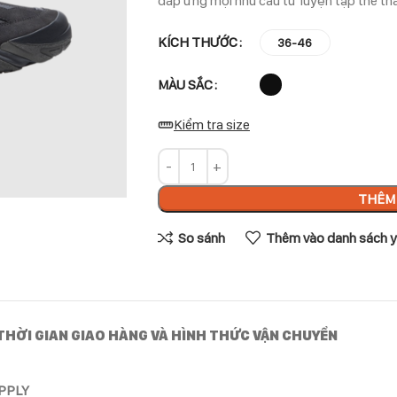
đáp ứng mọi nhu cầu từ luyện tập thể t
KÍCH THƯỚC
36-46
MÀU SẮC
Kiểm tra size
THÊM 
So sánh
Thêm vào danh sách y
THỜI GIAN GIAO HÀNG VÀ HÌNH THỨC VẬN CHUYỂN
UPPLY