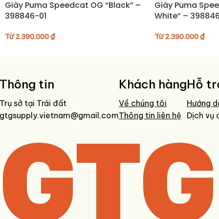
Giày Puma Speedcat OG “Black” –
Giày Puma Spee
398846-01
White” – 39884
Từ
2.390.000
₫
Từ
2.390.000
₫
Thông tin
Khách hàng
Hỗ tr
Trụ sở tại Trái đất
Về chúng tôi
Hướng d
gtgsupply.vietnam@gmail.com
GTG
Thông tin liên hệ
Dịch vụ 