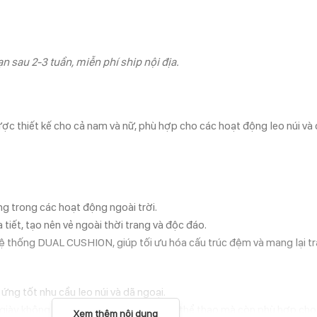
n sau 2-3 tuần, miễn phí ship nội địa.
c thiết kế cho cả nam và nữ, phù hợp cho các hoạt động leo núi và dã
ng trong các hoạt động ngoài trời.
tiết, tạo nên vẻ ngoài thời trang và độc đáo.
ệ thống DUAL CUSHION, giúp tối ưu hóa cấu trúc đệm và mang lại tr
 ứng tốt nhu cầu leo núi và dã ngoại.
ôi giày không chỉ phục vụ cho hoạt động thể thao mà còn phù hợp ch
Xem thêm nội dung