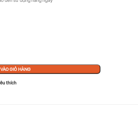
hao đến sử dụng hàng ngày
VÀO GIỎ HÀNG
êu thích