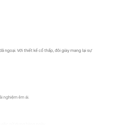
 ngoại. Với thiết kế cổ thấp, đôi giày mang lại sự
ải nghiệm êm ái.
o việc sử dụng hàng ngày.