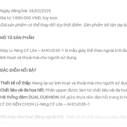
Ngày đăng bài: 24/02/2025
Giá từ 1.890.000 VNĐ, tùy size.
Giá sản phẩm có thể thay đổi tùy thời điểm. Sản phẩm tới tận tay bạ
MÔ TẢ SẢN PHẨM
Giày Li-Ning CF Lite – AHCU035-1 là mẫu giày thể thao ngoài trời đượ
linh hoạt và thoải mái cho người sử dụng.
ĐẶC ĐIỂM NỔI BẬT
Thiết kế cổ thấp:
Mang lại sự linh hoạt và thoải mái cho người sử dụ
Chất liệu vải đa họa tiết:
Phần upper được làm từ chất liệu vải đa họa 
Hệ thống đệm DUAL CUSHION:
Đế giữa nhựa dẻo đàn hồi trang bị h
LÝ DO NÊN CHỌN Li-Ning CF Lite – AHCU035-1
Phù hợp cho hoạt động ngoài trời:
Thiết kế và chất liệu của giày đáp
Thời trang và tiện dụng:
Với thiết kế cổ thấp và họa tiết đa dạng, đ