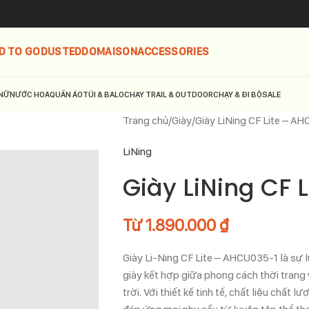
D TO GO
DUSTED
DOMAISON
ACCESSORIES
NỮ
NƯỚC HOA
QUẦN ÁO
TÚI & BALO
CHẠY TRAIL & OUTDOOR
CHẠY & ĐI BỘ
SALE
Trang chủ
Giày
Giày LiNing CF Lite – A
LiNing
Giày LiNing CF 
Từ
1.890.000
₫
Giày Li-Ning CF Lite – AHCU035-1 là sự 
giày kết hợp giữa phong cách thời trang
trời. Với thiết kế tinh tế, chất liệu chất 