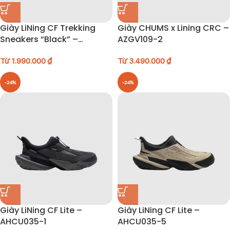
Giày LiNing CF Trekking
Giày CHUMS x Lining CRC –
Sneakers “Black” –
AZGV109-2
AHTU023-3
Từ
1.990.000
₫
Từ
3.490.000
₫
-24%
-24%
Giày LiNing CF Lite –
Giày LiNing CF Lite –
AHCU035-1
AHCU035-5