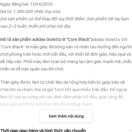
Ngày đăng bài: 11/04/2025
Giá từ: 1.390.000 VNĐ, tùy size.
Giá sản phẩm có thể thay đổi tùy thời điểm. Sản phẩm tới tay bạn
sau 2–3 tuần, miễn phí ship nội địa.
Mô tả sản phẩm adidas Goletto 8 “Core Black”
adidas Goletto VIII
“Core Black” là mẫu giày đá bóng sân cỏ nhân tạo hướng đến người
chơi phong trào hoặc mới bắt đầu, với thiết kế đơn giản, hiệu quả và
dễ tiếp cận. Phối màu đen toàn bộ mang lại cảm giác mạnh mẽ, chắc
chắn và dễ bảo quản sau khi chơi.
Thân giày được làm từ chất liệu da tổng hợp bền bỉ, giúp bảo vệ
chân khi va chạm nhẹ và giữ form tốt qua nhiều trận đấu. Đế ngoài
làm từ cao su cứng với các đinh dăm phân bố đều, giúp tăng độ
bám sân và hỗ trợ linh hoạt khi đổi hướng nhanh.
Xem thêm nội dung
Đặc điểm nổi bật
Thiết kế đơn giản, gọn gàng – dễ mang, dễ chơi
Thời gian giao hàng và hình thức vận chuyển