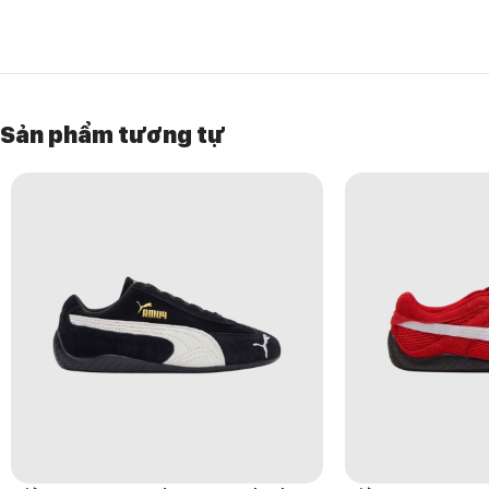
• Công nghệ GEL hỗ trợ giảm chấn hiệu quả
• Upper nhiều lớp tăng độ bền và khả năng bảo vệ
• Phối màu Triple Black mạnh mẽ, dễ phối đồ
• Đế ngoài có độ bám tốt trên nhiều bề mặt
• Phù hợp cho sử dụng hằng ngày và các hoạt động ngoài trời nhẹ
Sản phẩm tương tự
LÝ DO NÊN CHỌN ASICS GEL-PICKAX “TRIPLE BLACK” – 1203A74
Một đôi giày dành cho những ai yêu thích phong cách outdoor hiện 
cùng gam màu Triple Black đầy tính ứng dụng, phù hợp với nhiều ph
Sự kết hợp giữa độ êm, khả năng hỗ trợ và vẻ ngoài mạnh mẽ giúp 
hứng khám phá và phiêu lưu.
HƯỚNG DẪN BẢO QUẢN GIÀY
• Lau sạch bằng khăn mềm sau khi sử dụng
• Không giặt máy để giữ form giày và chất liệu
• Sử dụng bàn chải mềm để vệ sinh phần upper và đế ngoài