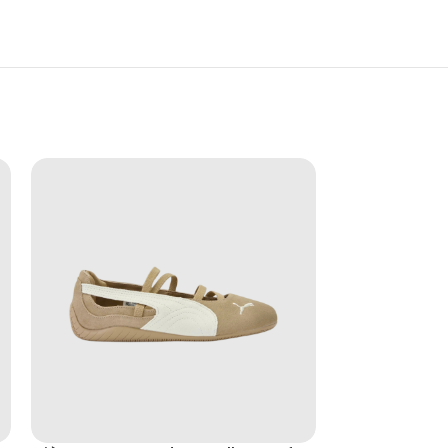
ICKAX sở hữu thiết kế khỏe khoắn, chắc chắn
 di chuyển hoặc yêu thích các thiết kế mang cảm