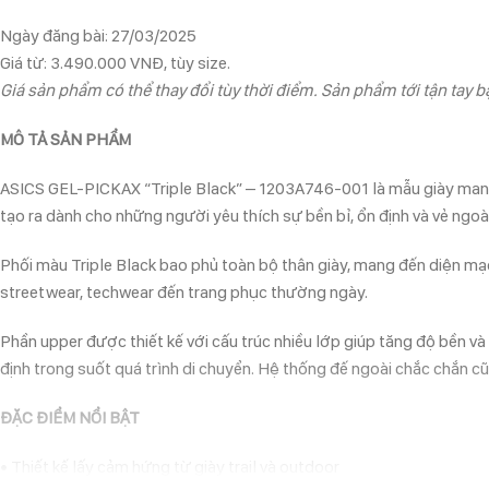
Ngày đăng bài: 27/03/2025
Giá từ: 3.490.000 VNĐ, tùy size.
Giá sản phẩm có thể thay đổi tùy thời điểm. Sản phẩm tới tận tay bạ
MÔ TẢ SẢN PHẨM
ASICS GEL-PICKAX “Triple Black” – 1203A746-001 là mẫu giày mang p
tạo ra dành cho những người yêu thích sự bền bỉ, ổn định và vẻ ng
Phối màu Triple Black bao phủ toàn bộ thân giày, mang đến diện mạo
streetwear, techwear đến trang phục thường ngày.
Phần upper được thiết kế với cấu trúc nhiều lớp giúp tăng độ bền v
định trong suốt quá trình di chuyển. Hệ thống đế ngoài chắc chắn cũ
ĐẶC ĐIỂM NỔI BẬT
• Thiết kế lấy cảm hứng từ giày trail và outdoor