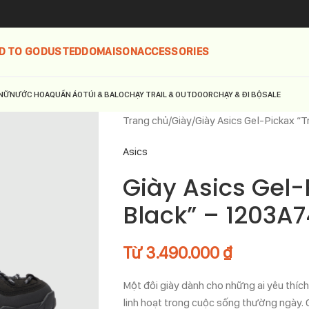
D TO GO
DUSTED
DOMAISON
ACCESSORIES
NỮ
NƯỚC HOA
QUẦN ÁO
TÚI & BALO
CHẠY TRAIL & OUTDOOR
CHẠY & ĐI BỘ
SALE
Trang chủ
Giày
Giày Asics Gel-Pickax “
Asics
Giày Asics Gel-P
Black” – 1203A
Từ
3.490.000
₫
Một đôi giày dành cho những ai yêu thíc
linh hoạt trong cuộc sống thường ngày.