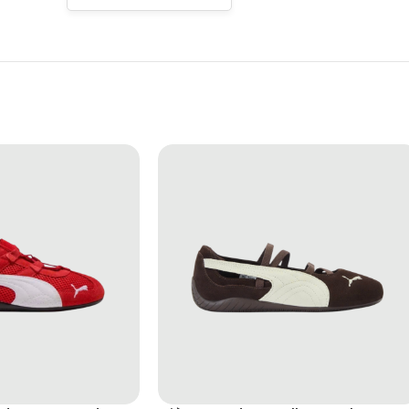
6-001
đại nhưng vẫn cần sự linh hoạt trong cuộc sống thường ngày. GEL-P
ong cách thời trang khác nhau.
sản phẩm trở thành lựa chọn lý tưởng cho những người thường xuyên