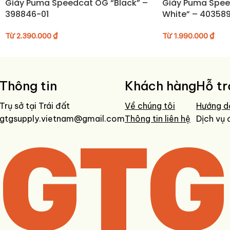
Giày Puma Speedcat OG “Black” –
Giày Puma Spee
• Tránh phơi trực tiếp dưới ánh nắng mạnh trong thời gian dài
398846-01
White” – 40358
• Bảo quản nơi khô ráo, thoáng khí khi không sử dụng
Từ
2.390.000
₫
Từ
1.990.000
₫
Thông tin
Khách hàng
Hỗ tr
Trụ sở tại Trái đất
Về chúng tôi
Hướng d
gtgsupply.vietnam@gmail.com
GTG
Thông tin liên hệ
Dịch vụ 