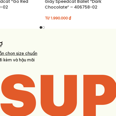
dcat “Go Red
Giày Speedcat Ballet “Dark
9-02
Chocolate” – 406758-02
Từ
1.990.000
₫
ợ
ẫn chọn size chuẩn
SUP
đi kèm và hậu mãi