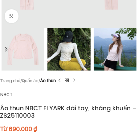
Click to enlarge
Trang chủ
Quần áo
Áo thun
NBCT
Áo thun NBCT FLYARK dài tay, kháng khuẩn –
ZS25110003
Từ
690.000
₫