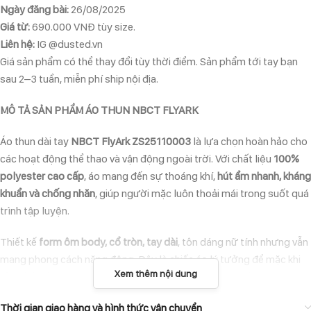
Ngày đăng bài:
26/08/2025
Giá từ:
690.000 VNĐ tùy size.
Liên hệ:
IG @dusted.vn
Giá sản phẩm có thể thay đổi tùy thời điểm. Sản phẩm tới tay bạn
sau 2–3 tuần, miễn phí ship nội địa.
MÔ TẢ SẢN PHẨM ÁO THUN NBCT FLYARK
Áo thun dài tay
NBCT FlyArk ZS25110003
là lựa chọn hoàn hảo cho
các hoạt động thể thao và vận động ngoài trời. Với chất liệu
100%
polyester cao cấp
, áo mang đến sự thoáng khí,
hút ẩm nhanh, kháng
khuẩn và chống nhăn
, giúp người mặc luôn thoải mái trong suốt quá
trình tập luyện.
Thiết kế
form ôm body, cổ tròn, tay dài
, tôn dáng nữ tính nhưng vẫn
mang phong cách năng động. Đây là chiếc áo lý tưởng để mặc khi
Xem thêm nội dung
chạy bộ, tập gym, yoga, trekking hoặc mặc thường ngày
.
ĐẶC ĐIỂM NỔI BẬT
Thời gian giao hàng và hình thức vận chuyển