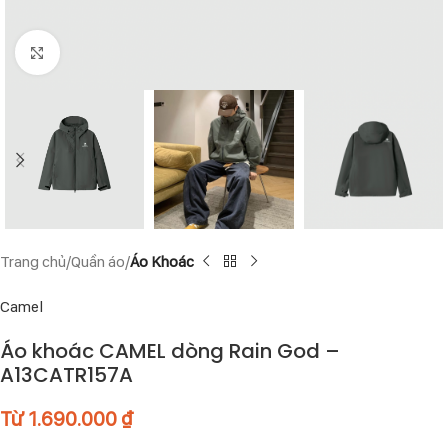
Click to enlarge
Trang chủ
Quần áo
Áo Khoác
Camel
Áo khoác CAMEL dòng Rain God –
A13CATR157A
Từ
1.690.000
₫