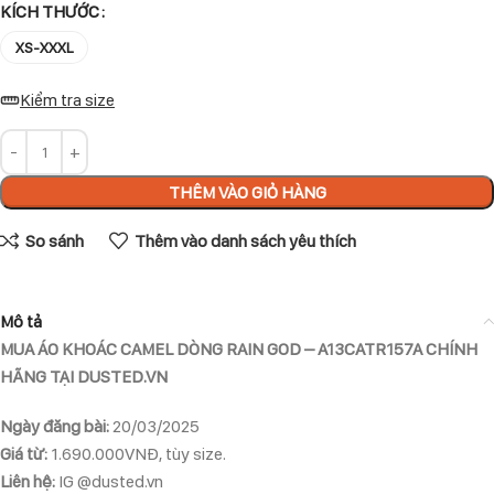
KÍCH THƯỚC
XS-XXXL
Kiểm tra size
THÊM VÀO GIỎ HÀNG
So sánh
Thêm vào danh sách yêu thích
Mô tả
MUA ÁO KHOÁC CAMEL DÒNG RAIN GOD – A13CATR157A CHÍNH
HÃNG TẠI DUSTED.VN
Ngày đăng bài:
20/03/2025
Giá từ:
1.690.000VNĐ, tùy size.
Liên hệ:
IG @dusted.vn