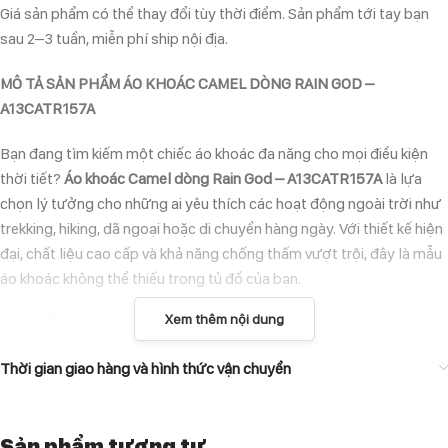
Giá sản phẩm có thể thay đổi tùy thời điểm. Sản phẩm tới tay bạn
sau 2–3 tuần, miễn phí ship nội địa.
MÔ TẢ SẢN PHẨM ÁO KHOÁC CAMEL DÒNG RAIN GOD –
A13CATR157A
Bạn đang tìm kiếm một chiếc áo khoác đa năng cho mọi điều kiện
thời tiết?
Áo khoác Camel dòng Rain God – A13CATR157A
là lựa
chọn lý tưởng cho những ai yêu thích các hoạt động ngoài trời như
trekking, hiking, dã ngoại hoặc di chuyển hàng ngày. Với thiết kế hiện
đại, chất liệu cao cấp và khả năng chống thấm vượt trội, đây là mẫu
áo khoác không thể thiếu trong tủ đồ của bạn.
Xem thêm nội dung
ĐẶC ĐIỂM NỔI BẬT CỦA ÁO KHOÁC CAMEL DÒNG RAIN GOD –
A13CATR157A
Thời gian giao hàng và hình thức vận chuyển
Chống nước tuyệt đối
: Bề mặt vải Polyester cao cấp giúp chống
nước hiệu quả, giữ cho cơ thể luôn khô ráo dù trời mưa hay sương
Sản phẩm tương tự
mù.