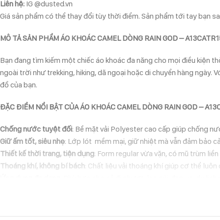
Liên hệ:
IG @dusted.vn
Giá sản phẩm có thể thay đổi tùy thời điểm. Sản phẩm tới tay bạn sau
MÔ TẢ SẢN PHẨM ÁO KHOÁC CAMEL DÒNG RAIN GOD – A13CATR1
Bạn đang tìm kiếm một chiếc áo khoác đa năng cho mọi điều kiện thờ
ngoài trời như trekking, hiking, dã ngoại hoặc di chuyển hàng ngày. V
đồ của bạn.
ĐẶC ĐIỂM NỔI BẬT CỦA ÁO KHOÁC CAMEL DÒNG RAIN GOD – A13
Chống nước tuyệt đối
: Bề mặt vải Polyester cao cấp giúp chống nư
Giữ ấm tốt, siêu nhẹ
: Lớp lót mềm mại, giữ nhiệt mà vẫn đảm bảo cả
Thiết kế thời trang, tiện dụng
: Form regular vừa vặn, có mũ trùm liề
Thoáng khí, không bí bách
: Chất liệu vải thoáng khí giúp cơ thể luôn
Ứng dụng đa dạng
: Phù hợp cho cả đi phượt, leo núi, đạp xe, du lị
HƯỚNG DẪN BẢO QUẢN & GIẶT ỦI
Để giữ áo khoác luôn bền đẹp và phát huy tối đa tính năng chống nướ