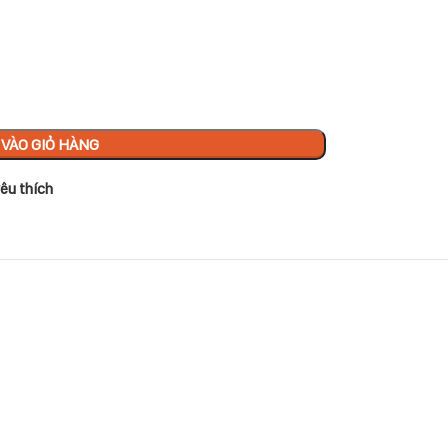
VÀO GIỎ HÀNG
êu thích