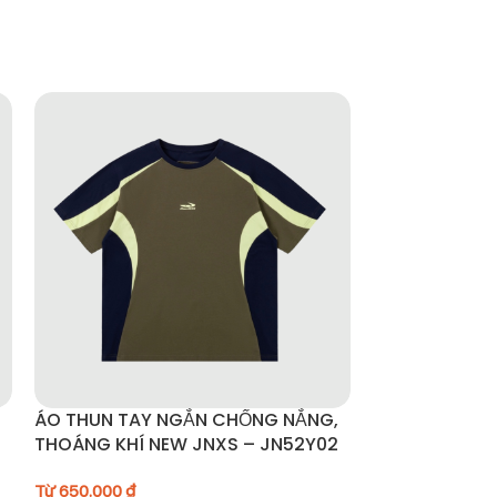
thích các hoạt động ngoài trời như trekking,
ÁO THUN TAY NGẮN CHỐNG NẮNG,
Áo khoác chố
THOÁNG KHÍ NEW JNXS – JN52Y02
UPF50+ – A3
Từ
650.000
₫
Từ
1.190.000
₫