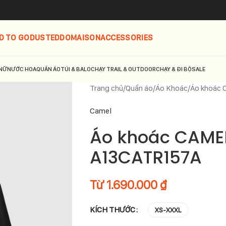
D TO GO
DUSTED
DOMAISON
ACCESSORIES
NỮ
NƯỚC HOA
QUẦN ÁO
TÚI & BALO
CHẠY TRAIL & OUTDOOR
CHẠY & ĐI BỘ
SALE
Trang chủ
Quần áo
Áo Khoác
Áo khoác 
Camel
Áo khoác CAMEL
A13CATR157A
Từ
1.690.000
₫
KÍCH THƯỚC
XS-XXXL