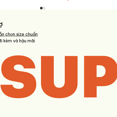
ợ
ẫn chọn size chuẩn
SUP
đi kèm và hậu mãi