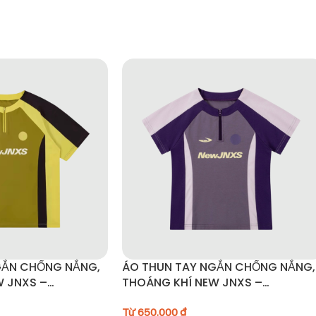
ánh ảnh hưởng đến lớp chống thấm.
ông dùng máy sấy.
t chống thấm.
 siêu nhẹ cho mọi chuyến đi, là lựa chọn lý tưởng cho những ai yêu 
GẮN CHỐNG NẮNG,
ÁO THUN TAY NGẮN CHỐNG NẮNG,
W JNXS –
THOÁNG KHÍ NEW JNXS –
C42
JN52C41/JN52C42
Từ
650.000
₫