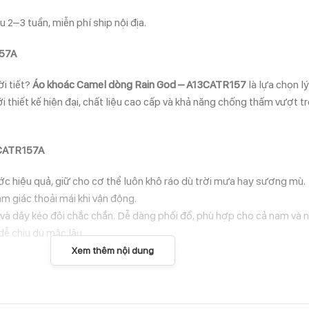
 2–3 tuần, miễn phí ship nội địa.
57A
i tiết?
Áo khoác Camel dòng Rain God – A13CATR157
là lựa chọn l
ới thiết kế hiện đại, chất liệu cao cấp và khả năng chống thấm vượt t
CATR157A
ớc hiệu quả, giữ cho cơ thể luôn khô ráo dù trời mưa hay sương mù.
m giác thoải mái khi vận động.
n và dây kéo đôi chắc chắn. Dễ dàng phối đồ, phù hợp cho cả nam và n
 dễ chịu dù mặc lâu.
ch và sử dụng hàng ngày vào mùa thu, đông.
Xem thêm nội dung
c, giữ ấm, bạn nên lưu ý: