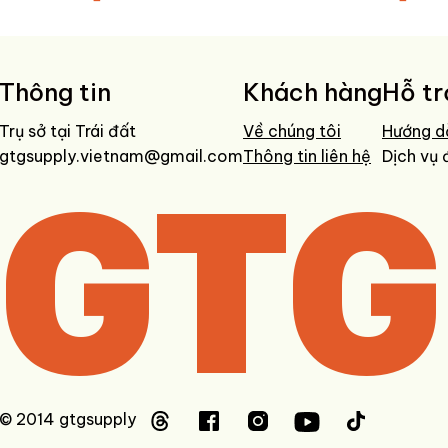
Thông tin
Khách hàng
Hỗ tr
Trụ sở tại Trái đất
Về chúng tôi
Hướng d
gtgsupply.vietnam@gmail.com
GTG
Thông tin liên hệ
Dịch vụ 
© 2014 gtgsupply