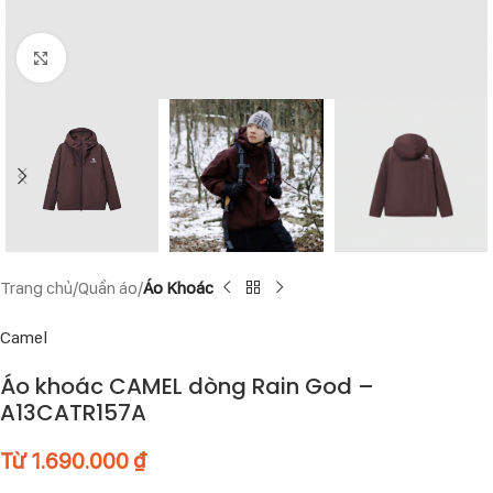
Click to enlarge
Trang chủ
Quần áo
Áo Khoác
Camel
Áo khoác CAMEL dòng Rain God –
A13CATR157A
Từ
1.690.000
₫