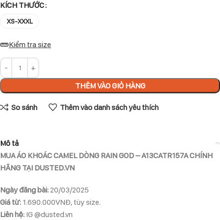
KÍCH THƯỚC
XS-XXXL
Kiểm tra size
THÊM VÀO GIỎ HÀNG
So sánh
Thêm vào danh sách yêu thích
Mô tả
MUA ÁO KHOÁC CAMEL DÒNG RAIN GOD – A13CATR157A CHÍNH
HÃNG TẠI DUSTED.VN
Ngày đăng bài:
20/03/2025
Giá từ:
1.690.000VNĐ, tùy size.
Liên hệ:
IG @dusted.vn