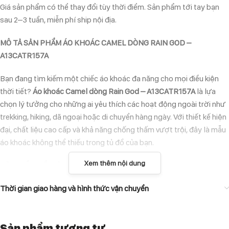
Giá sản phẩm có thể thay đổi tùy thời điểm. Sản phẩm tới tay bạn
sau 2–3 tuần, miễn phí ship nội địa.
MÔ TẢ SẢN PHẨM ÁO KHOÁC CAMEL DÒNG RAIN GOD –
A13CATR157A
Bạn đang tìm kiếm một chiếc áo khoác đa năng cho mọi điều kiện
thời tiết?
Áo khoác Camel dòng Rain God – A13CATR157A
là lựa
chọn lý tưởng cho những ai yêu thích các hoạt động ngoài trời như
trekking, hiking, dã ngoại hoặc di chuyển hàng ngày. Với thiết kế hiện
đại, chất liệu cao cấp và khả năng chống thấm vượt trội, đây là mẫu
áo khoác không thể thiếu trong tủ đồ của bạn.
Xem thêm nội dung
ĐẶC ĐIỂM NỔI BẬT CỦA ÁO KHOÁC CAMEL DÒNG RAIN GOD –
A13CATR157A
Thời gian giao hàng và hình thức vận chuyển
Chống nước tuyệt đối
: Bề mặt vải Polyester cao cấp giúp chống
nước hiệu quả, giữ cho cơ thể luôn khô ráo dù trời mưa hay sương
Sản phẩm tương tự
mù.