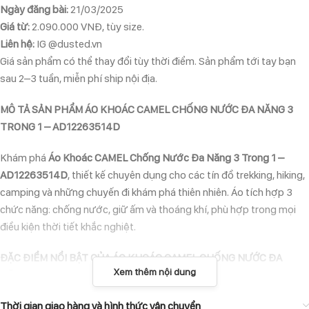
Ngày đăng bài:
21/03/2025
Giá từ:
2.090.000 VNĐ, tùy size.
Liên hệ:
IG @dusted.vn
Giá sản phẩm có thể thay đổi tùy thời điểm. Sản phẩm tới tay bạn
sau 2–3 tuần, miễn phí ship nội địa.
MÔ TẢ SẢN PHẨM ÁO KHOÁC CAMEL CHỐNG NƯỚC ĐA NĂNG 3
TRONG 1 – AD12263514D
Khám phá
Áo Khoác CAMEL Chống Nước Đa Năng 3 Trong 1 –
AD12263514D
, thiết kế chuyên dụng cho các tín đồ trekking, hiking,
camping và những chuyến đi khám phá thiên nhiên. Áo tích hợp 3
chức năng: chống nước, giữ ấm và thoáng khí, phù hợp trong mọi
điều kiện thời tiết khắc nghiệt.
ĐẶC ĐIỂM NỔI BẬT CỦA ÁO KHOÁC CAMEL CHỐNG NƯỚC ĐA
Xem thêm nội dung
NĂNG 3 TRONG 1
Chất liệu cao cấp:
Thời gian giao hàng và hình thức vận chuyển
Vải ngoài chống nước tuyệt đối, chống gió hiệu