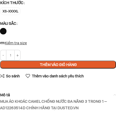
KÍCH THƯỚC
XS-XXXXL
MÀU SẮC
Kiểm tra size
THÊM VÀO GIỎ HÀNG
So sánh
Thêm vào danh sách yêu thích
Mô tả
MUA ÁO KHOÁC CAMEL CHỐNG NƯỚC ĐA NĂNG 3 TRONG 1 –
AD12263514D CHÍNH HÃNG TẠI DUSTED.VN