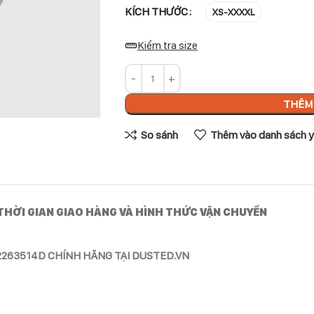
KÍCH THƯỚC
XS-XXXXL
Kiểm tra size
THÊM 
So sánh
Thêm vào danh sách y
THỜI GIAN GIAO HÀNG VÀ HÌNH THỨC VẬN CHUYỂN
2263514D CHÍNH HÃNG TẠI DUSTED.VN