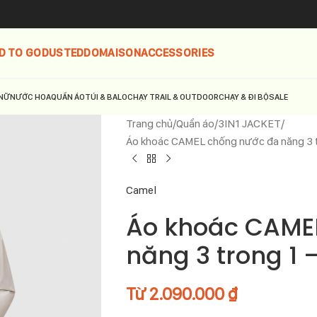
D TO GO
DUSTED
DOMAISON
ACCESSORIES
NỮ
NƯỚC HOA
QUẦN ÁO
TÚI & BALO
CHẠY TRAIL & OUTDOOR
CHẠY & ĐI BỘ
SALE
Trang chủ
Quần áo
3IN1 JACKET
Áo khoác CAMEL chống nước đa năng 3 
Camel
Áo khoác CAME
năng 3 trong 1
Từ
2.090.000
₫