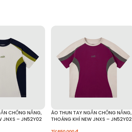
c bên ngoài.
o áo vào túi giặt riêng
để hạn chế ma sát làm hỏng bề mặt vải.
ến lớp phủ chống thấm.
GẮN CHỐNG NẮNG,
ÁO THUN TAY NGẮN CHỐNG NẮNG,
 JNXS – JN52Y02
THOÁNG KHÍ NEW JNXS – JN52Y02
 đồ chống thấm
để tăng độ bền của áo.
Từ
650.000
₫