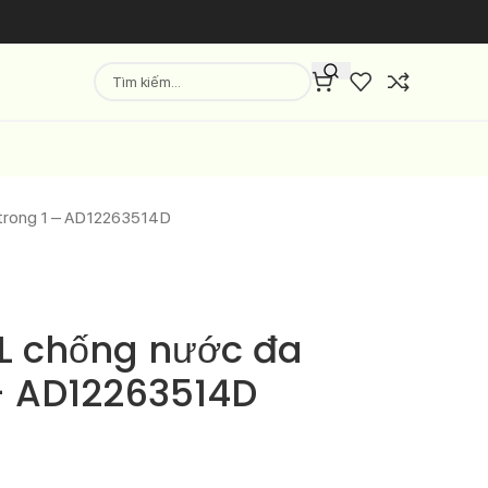
trong 1 – AD12263514D
L chống nước đa
 – AD12263514D