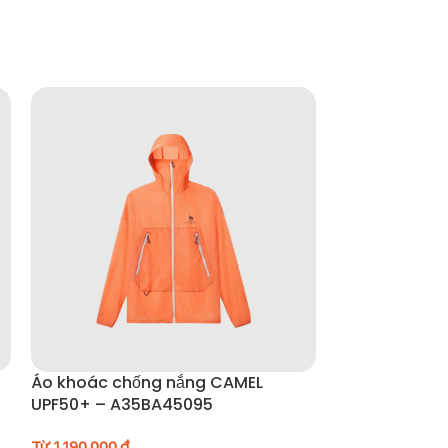
Áo khoác chống nắng CAMEL
Quần cargo c
UPF50+ – A35BA45095
dòng Urban T
Từ
1.190.000
₫
Từ
890.000
₫