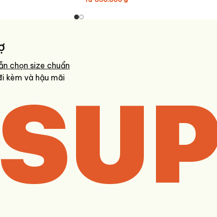
gắt có thể làm giảm tuổi thọ lớp chống thấm.
ng nước.
ợ
n và biến dạng.
ẫn chọn size chuẩn
SUP
đi kèm và hậu mãi
o
,
tránh ẩm ướt và nấm mốc
.
làm trầy xước và giảm khả năng chống nước.
ch chuyên dụng để áo luôn đảm bảo hiệu quả chống nước tối ưu.