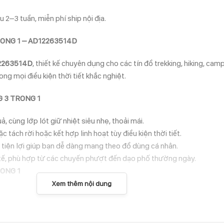
 2–3 tuần, miễn phí ship nội địa.
ONG 1 – AD12263514D
12263514D
, thiết kế chuyên dụng cho các tín đồ trekking, hiking, ca
ng mọi điều kiện thời tiết khắc nghiệt.
G 3 TRONG 1
, cùng lớp lót giữ nhiệt siêu nhẹ, thoải mái.
ách rời hoặc kết hợp linh hoạt tùy điều kiện thời tiết.
i tiện lợi giúp bạn dễ dàng mang theo đồ dùng cá nhân.
tế, phù hợp từ các chuyến phượt đến dạo phố thường ngày.
RONG 1
Xem thêm nội dung