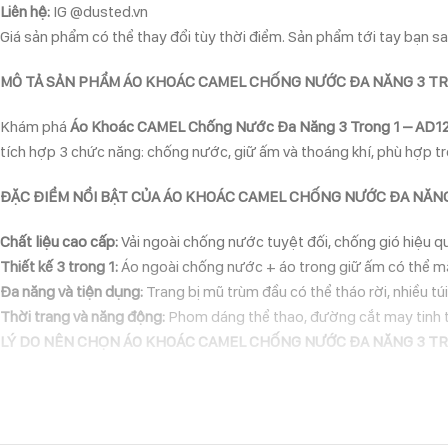
Liên hệ:
IG @dusted.vn
Giá sản phẩm có thể thay đổi tùy thời điểm. Sản phẩm tới tay bạn sau
MÔ TẢ SẢN PHẨM ÁO KHOÁC CAMEL CHỐNG NƯỚC ĐA NĂNG 3 TR
Khám phá
Áo Khoác CAMEL Chống Nước Đa Năng 3 Trong 1 – AD
tích hợp 3 chức năng: chống nước, giữ ấm và thoáng khí, phù hợp tro
ĐẶC ĐIỂM NỔI BẬT CỦA ÁO KHOÁC CAMEL CHỐNG NƯỚC ĐA NĂN
Chất liệu cao cấp:
Vải ngoài chống nước tuyệt đối, chống gió hiệu quả
Thiết kế 3 trong 1:
Áo ngoài chống nước + áo trong giữ ấm có thể mặc t
Đa năng và tiện dụng:
Trang bị mũ trùm đầu có thể tháo rời, nhiều tú
Thời trang và năng động:
Phom dáng thể thao, đường cắt may tinh 
LÝ DO NÊN CHỌN ÁO
KHOÁC CAMEL CHỐNG NƯỚC ĐA NĂNG 3 T
Chống nước tuyệt đối
Giữ ấm tốt, thoáng khí
Chất liệu bền bỉ, chống mài mòn