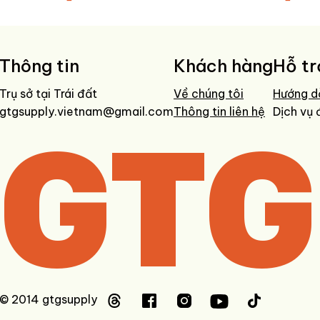
Thông tin
Khách hàng
Hỗ tr
Trụ sở tại Trái đất
Về chúng tôi
Hướng d
gtgsupply.vietnam@gmail.com
GTG
Thông tin liên hệ
Dịch vụ 
© 2014 gtgsupply