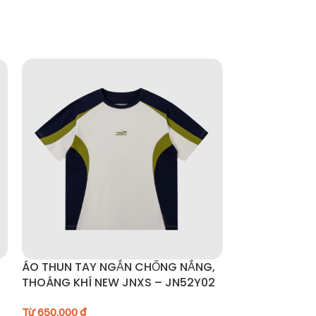
thích các hoạt động ngoài trời như trekking,
ÁO THUN TAY NGẮN CHỐNG NẮNG,
Áo khoác chố
THOÁNG KHÍ NEW JNXS – JN52Y02
UPF50+ – A3
Từ
650.000
₫
Từ
1.190.000
₫