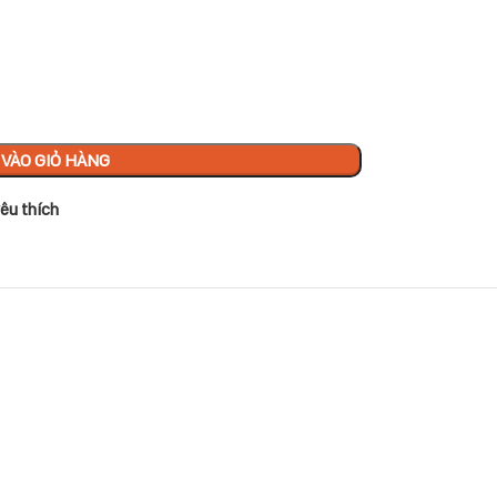
VÀO GIỎ HÀNG
êu thích