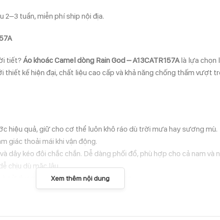
 2–3 tuần, miễn phí ship nội địa.
57A
i tiết?
Áo khoác Camel dòng Rain God – A13CATR157A
là lựa chọn 
ới thiết kế hiện đại, chất liệu cao cấp và khả năng chống thấm vượt t
ớc hiệu quả, giữ cho cơ thể luôn khô ráo dù trời mưa hay sương mù.
m giác thoải mái khi vận động.
n và dây kéo đôi chắc chắn. Dễ dàng phối đồ, phù hợp cho cả nam và n
 dễ chịu dù mặc lâu.
ch và sử dụng hàng ngày vào mùa thu, đông.
Xem thêm nội dung
c, giữ ấm, bạn nên lưu ý: