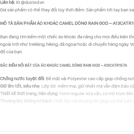
Liên hệ:
IG @dusted.vn
Giá sản phẩm có thể thay đổi tùy thời điểm. Sản phẩm tới tay bạn sau
MÔ TẢ SẢN PHẨM ÁO KHOÁC CAMEL DÒNG RAIN GOD – A13CATR1
Bạn đang tìm kiếm một chiếc áo khoác đa năng cho mọi điều kiện thờ
ngoài trời như trekking, hiking, dã ngoại hoặc di chuyển hàng ngày. V
đồ của bạn.
ĐẶC ĐIỂM NỔI BẬT CỦA ÁO KHOÁC CAMEL DÒNG RAIN GOD – A13CATR157A
Chống nước tuyệt đối
: Bề mặt vải Polyester cao cấp giúp chống nư
Giữ ấm tốt, siêu nhẹ
: Lớp lót mềm mại, giữ nhiệt mà vẫn đảm bảo cả
Thiết kế thời trang, tiện dụng
: Form regular vừa vặn, có mũ trùm liề
Thoáng khí, không bí bách
: Chất liệu vải thoáng khí giúp cơ thể luôn
Ứng dụng đa dạng
: Phù hợp cho cả đi phượt, leo núi, đạp xe, du lị
HƯỚNG DẪN BẢO QUẢN & GIẶT ỦI
Để giữ áo khoác luôn bền đẹp và phát huy tối đa tính năng chống nướ