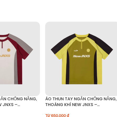
ánh ảnh hưởng đến lớp chống thấm.
ông dùng máy sấy.
t chống thấm.
 siêu nhẹ cho mọi chuyến đi, là lựa chọn lý tưởng cho những ai yêu 
GẮN CHỐNG NẮNG,
ÁO THUN TAY NGẮN CHỐNG NẮNG,
W JNXS –
THOÁNG KHÍ NEW JNXS –
C42
JN52C41/JN52C42
Từ
650.000
₫