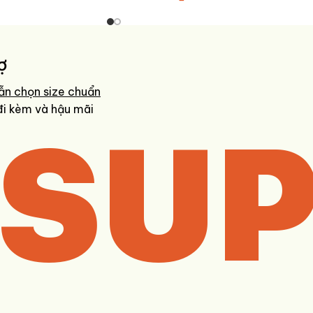
ợ
ẫn chọn size chuẩn
SUP
đi kèm và hậu mãi