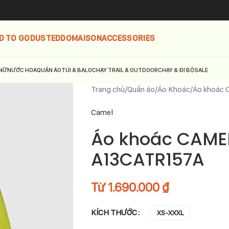
D TO GO
DUSTED
DOMAISON
ACCESSORIES
NỮ
NƯỚC HOA
QUẦN ÁO
TÚI & BALO
CHẠY TRAIL & OUTDOOR
CHẠY & ĐI BỘ
SALE
Trang chủ
Quần áo
Áo Khoác
Áo khoác 
Camel
Áo khoác CAMEL
A13CATR157A
Từ
1.690.000
₫
KÍCH THƯỚC
XS-XXXL