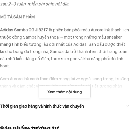
sau 2–3 tuần, miễn phí ship nội địa.
MÔ TẢ SẢN PHẨM
Adidas Samba OG JI3217
là phiên bản phối màu
Aurora Ink
thanh lịch
thuộc dòng Samba huyền thoại – một trong những mẫu sneaker
mang tính biểu tượng lâu đời nhất của Adidas. Ban đầu được thiết
kế cho bóng đá trong nhà, Samba đã trở thành item thời trang toàn
cầu nhờ kiểu dáng cổ điển, form slim gọn và khả năng phối đồ linh
hoạt.
Gam
Aurora Ink xanh than đậm
mang lại vẻ ngoài sang trọng, trưởng
thành và đậm chất vintage, kết hợp cùng các chi tiết tương phản
Xem thêm nội dung
đặc trưng giúp tổng thể nổi bật nhưng vẫn giữ nét tinh tế.
ĐẶC ĐIỂM NỔI BẬT
Thời gian giao hàng và hình thức vận chuyển
Upper da cao cấp màu Aurora Ink
mềm mại, bền và ôm chân tốt.
Mũi giày T-toe da lộn đặc trưng
tăng độ bền và nhận diện cổ điển.
Sản phẩm tương tự