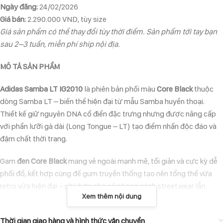
Ngày đăng:
24/02/2026
Giá bán:
2.290.000 VND, tùy size
Giá sản phẩm có thể thay đổi tùy thời điểm. Sản phẩm tới tay bạn
sau 2–3 tuần, miễn phí ship nội địa.
MÔ TẢ SẢN PHẨM
Adidas Samba LT IG2010
là phiên bản phối màu
Core Black
thuộc
dòng Samba LT – biến thể hiện đại từ mẫu Samba huyền thoại.
Thiết kế giữ nguyên DNA cổ điển đặc trưng nhưng được nâng cấp
với phần lưỡi gà dài (Long Tongue – LT) tạo điểm nhấn độc đáo và
đậm chất thời trang.
Gam
đen Core Black
mang vẻ ngoài mạnh mẽ, tối giản và cực kỳ dễ
phối đồ, kết hợp cùng đế gum truyền thống tạo nên tổng thể vừa
retro vừa hiện đại – phù hợp cho cả phong cách streetwear lẫn
Xem thêm nội dung
casual hằng ngày.
ĐẶC ĐIỂM NỔI BẬT
Thời gian giao hàng và hình thức vận chuyển