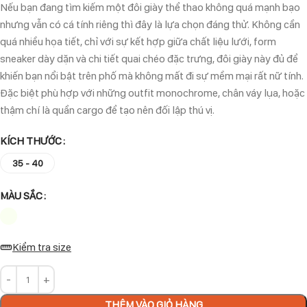
Nếu bạn đang tìm kiếm một đôi giày thể thao không quá mạnh bạo
nhưng vẫn có cá tính riêng thì đây là lựa chọn đáng thử. Không cần
quá nhiều họa tiết, chỉ với sự kết hợp giữa chất liệu lưới, form
sneaker dày dặn và chi tiết quai chéo đặc trưng, đôi giày này đủ để
khiến bạn nổi bật trên phố mà không mất đi sự mềm mại rất nữ tính.
Đặc biệt phù hợp với những outfit monochrome, chân váy lụa, hoặc
thậm chí là quần cargo để tạo nên đối lập thú vị.
KÍCH THƯỚC
35 - 40
MÀU SẮC
Kiểm tra size
THÊM VÀO GIỎ HÀNG