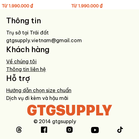
HƯỚNG DẪN BẢO QUẢN GIÀY
Từ
1.990.000
₫
Từ
1.990.000
₫
Lau sạch bằng khăn mềm hơi ẩm sau khi sử dụng.
Thông tin
Tránh giặt máy và không ngâm nước.
Hạn chế phơi nắng trực tiếp để giữ màu bền đẹp.
Trụ sở tại Trái đất
Bảo quản nơi khô thoáng, dùng túi hút ẩm khi không sử dụng.
gtgsupply.vietnam@gmail.com
Khách hàng
Về chúng tôi
Thông tin liên hệ
Hỗ trợ
Hướng dẫn chọn size chuẩn
Dịch vụ đi kèm và hậu mãi
GTGSUPPLY
© 2014 gtgsupply