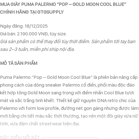
MUA GIÀY PUMA PALERMO “POP – GOLD MOON COOL BLUE”
CHÍNH HÃNG TẠI GTGSUPPLY
Ngày đăng: 18/12/2025
Giá bán: 2.190.000 VNĐ, tùy size.
Giá sản phẩm có thể thay đổi tùy thời điểm. Sản phẩm tới tay bạn
sau 2–3 tuần, miễn phí ship nội địa.
MÔ TẢ SẢN PHẨM
Puma Palermo “Pop – Gold Moon Cool Blue” là phiên bản nâng cấp
phong cách của dòng sneaker Palermo cổ điển, phối màu độc đáo
kết hợp tông Gold Moon sang trọng với điểm nhấn Cool Blue tươi
mát và sắc trắng tinh khiết. Thiết kế giữ nguyên DNA retro chic của
Palermo với form low profile, đường nét gọn gàng nhưng được làm
mới bằng chi tiết màu sắc thời thượng, tạo nên một đôi giày vừa nữ
tính, vừa đậm chất streetwear hiện đại.
ĐẶC ĐIỂM NỔI BẬT