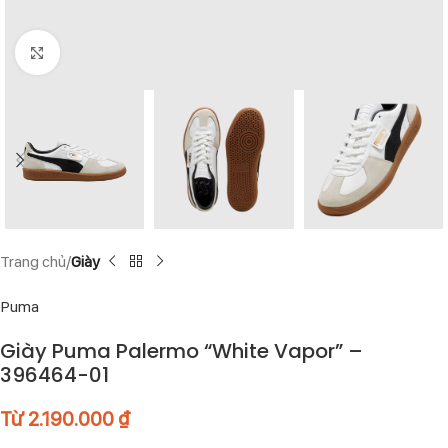
Click to enlarge
Trang chủ
Giày
Puma
Giày Puma Palermo “White Vapor” –
396464-01
Từ
2.190.000
₫