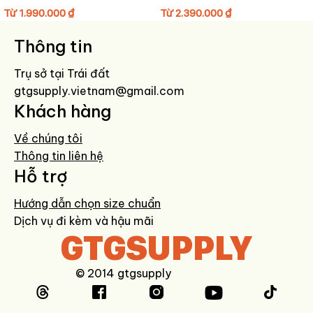
Tránh giặt máy hoặc ngâm nước lâu.
Từ
1.990.000
₫
Từ
2.390.000
₫
Hạn chế phơi nắng trực tiếp để giữ màu trắng bền đẹp.
Bảo quản nơi khô thoáng, dùng túi hút ẩm khi không sử dụng.
Thông tin
Trụ sở tại Trái đất
gtgsupply.vietnam@gmail.com
Khách hàng
Về chúng tôi
Thông tin liên hệ
Hỗ trợ
Hướng dẫn chọn size chuẩn
Dịch vụ đi kèm và hậu mãi
GTGSUPPLY
© 2014 gtgsupply