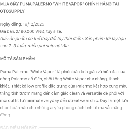
MUA GIÀY PUMA PALERMO “WHITE VAPOR” CHÍNH HÃNG TẠI
GTGSUPPLY
Ngày đăng: 18/12/2025
Giá bán: 2.190.000 VNĐ, tùy size.
Giá sản phẩm có thể thay đổi tùy thời điểm. Sản phẩm tới tay bạn
sau 2–3 tuần, miễn phí ship nội địa.
MÔ TẢ SẢN PHẨM
Puma Palermo “White Vapor” là phiên bản tinh giản và hiện đại của
dòng Palermo cổ điển, phối tông White Vapor nhẹ nhàng, thanh
khiết. Thiết kế low profile đặc trưng của Palermo kết hợp cùng màu
trắng tinh tươm mang đến cảm giác clean và versatile dễ phối với
mọi outfit từ minimal everyday đến streetwear chic. Đây là một lựa
chọn hoàn hảo cho những ai yêu phong cách tinh tế mà vẫn năng
động.
ĐẶC ĐIỂM NỔI BẬT