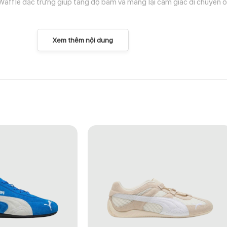
ết Waffle đặc trưng giúp tăng độ bám và mang lại cảm giác di chuyển ổ
Xem thêm nội dung
 BICOASTAL” – FZ2590-100
 sự kết hợp giữa di sản running của Nike và xu hướng sneaker hiện 
 và ổn định trong suốt ngày dài.
g điểm nhấn màu sắc vừa đủ để tạo cá tính nhưng vẫn rất dễ phối cù
 sự thoải mái và muốn sở hữu một trong những thiết kế retro runner 