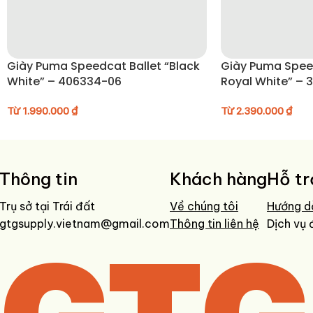
HƯỚNG DẪN BẢO QUẢN GIÀY
• Lau sạch bằng khăn mềm sau khi sử dụng
Giày Puma Speedcat Ballet “Black
Giày Puma Spe
• Không giặt máy để giữ form giày và chất liệu
White” – 406334-06
Royal White” – 
• Sử dụng bàn chải mềm để vệ sinh phần upper và đế ngoài
• Tránh phơi trực tiếp dưới ánh nắng mạnh trong thời gian dài
Từ
1.990.000
₫
Từ
2.390.000
₫
• Bảo quản nơi khô ráo, thoáng khí khi không sử dụng
Thông tin
Khách hàng
Hỗ tr
Trụ sở tại Trái đất
Về chúng tôi
Hướng d
gtgsupply.vietnam@gmail.com
Thông tin liên hệ
Dịch vụ 