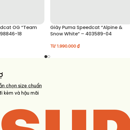
edcat OG “Team
Giày Puma Speedcat “Alpine &
398846-18
Snow White” – 403589-04
Từ
1.990.000
₫
ợ
ẫn chọn size chuẩn
đi kèm và hậu mãi