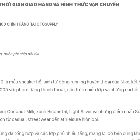
THỜI GIAN GIAO HÀNG VÀ HÌNH THỨC VẬN CHUYỂN
-100
CHÍNH HÃNG TẠI GTGSUPPLY
, miễn phí ship nội địa.
là mẫu sneaker hồi sinh từ dòng running huyền thoại của Nike, kết
05 với phom dáng thanh thoát, cấu trúc nhiều lớp và những chi tiế
em Coconut Milk, xanh Bicoastal, Light Silver và những điểm nhấn Sof
 từ casual, streetwear đến athleisure hiện đại.
ùng da tổng hợp và các lớp phủ nhiều tầng, mang lại độ bền cùng kh