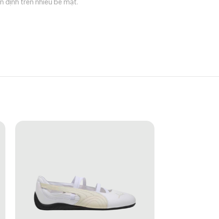
n định trên nhiều bề mặt.
đại. Thiết kế mang đậm hơi thở Y2K cùng hệ
ng nhiều kiểu trang phục. Đây là mẫu sneaker phù
nổi bật của Nike.