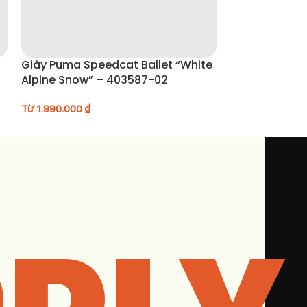
Giày Puma Speedcat Ballet “White
Giày Nike SB 
Alpine Snow” – 403587-02
DV5477-201
Từ
1.990.000
₫
Từ
2.190.000
₫