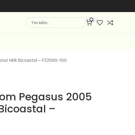
onut Milk Bicoastal – FZ2590-100
Zoom Pegasus 2005
Bicoastal –