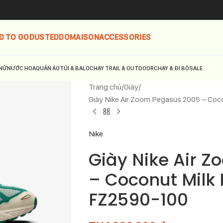
D TO GO
DUSTED
DOMAISON
ACCESSORIES
NỮ
NƯỚC HOA
QUẦN ÁO
TÚI & BALO
CHẠY TRAIL & OUTDOOR
CHẠY & ĐI BỘ
SALE
Trang chủ
Giày
Giày Nike Air Zoom Pegasus 2005 – Coc
Nike
Giày Nike Air 
– Coconut Milk 
FZ2590-100