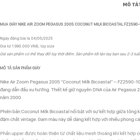
MÔ TẢ
MUA
GIÀY NIKE AIR ZOOM PEGASUS 2005 COCONUT MILK BICOASTAL
FZ2590
Ngày đăng bài là 04/05/2025
Giá từ 1.990.000 VNĐ, tùy size
Giá sản phẩm có thể thay đổi tùy thời điểm. Sản phẩm tới tận tay bạn sau 2-3 tuần
MÔ TẢ SẢN PHẨM GIÀY
Nike Air Zoom Pegasus 2005 “Coconut Milk Bicoastal” – FZ2590-100 
đang dẫn đầu xu hướng. Thiết kế giữ nguyên DNA của Air Pegasus 20
năm 2000.
Phiên bản Coconut Milk Bicoastal nổi bật với sự kết hợp giữa tông k
đậm chất vintage. Gam màu này dễ dàng kết hợp với nhiều phong cách
Phần upper được hoàn thiện từ chất liệu mesh thoáng khí kết hợp c