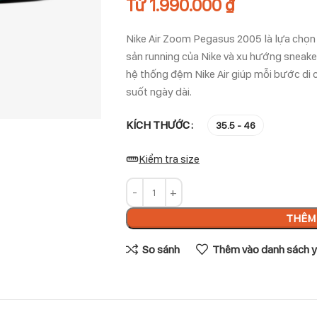
Từ
1.990.000
₫
Nike Air Zoom Pegasus 2005 là lựa chọn 
sản running của Nike và xu hướng sneake
hệ thống đệm Nike Air giúp mỗi bước di c
suốt ngày dài.
KÍCH THƯỚC
35.5 - 46
Kiểm tra size
THÊM 
So sánh
Thêm vào danh sách y