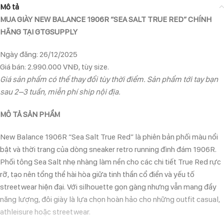
Mô tả
MUA GIÀY NEW BALANCE 1906R “SEA SALT TRUE RED” CHÍNH
HÃNG TẠI GTGSUPPLY
Ngày đăng: 26/12/2025
Giá bán: 2.990.000 VNĐ, tùy size.
Giá sản phẩm có thể thay đổi tùy thời điểm. Sản phẩm tới tay bạn
sau 2–3 tuần, miễn phí ship nội địa.
MÔ TẢ SẢN PHẨM
New Balance 1906R “Sea Salt True Red” là phiên bản phối màu nổi
bật và thời trang của dòng sneaker retro running đình đám 1906R.
Phối tông Sea Salt nhẹ nhàng làm nền cho các chi tiết True Red rực
rỡ, tạo nên tổng thể hài hòa giữa tinh thần cổ điển và yếu tố
streetwear hiện đại. Với silhouette gọn gàng nhưng vẫn mang đầy
năng lượng, đôi giày là lựa chọn hoàn hảo cho những outfit casual,
athleisure hoặc streetwear.