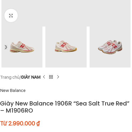
Click to enlarge
Trang chủ
GIÀY NAM
New Balance
Giày New Balance 1906R “Sea Salt True Red”
– M1906RO
Từ
2.990.000
₫