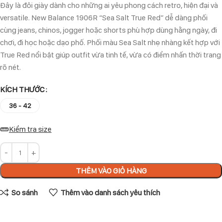
Đây là đôi giày dành cho những ai yêu phong cách retro, hiện đại và
versatile. New Balance 1906R “Sea Salt True Red” dễ dàng phối
cùng jeans, chinos, jogger hoặc shorts phù hợp dùng hằng ngày, đi
chơi, đi học hoặc dạo phố. Phối màu Sea Salt nhẹ nhàng kết hợp với
True Red nổi bật giúp outfit vừa tinh tế, vừa có điểm nhấn thời trang
rõ nét.
KÍCH THƯỚC
36 - 42
Kiểm tra size
THÊM VÀO GIỎ HÀNG
So sánh
Thêm vào danh sách yêu thích