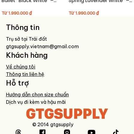
Ballet “Black White” –
Spring Lavender White” –
rõ nét.
406334-06
403589-03
Từ
1.990.000
₫
Từ
1.990.000
₫
HƯỚNG DẪN BẢO QUẢN GIÀY
Thông tin
Lau sạch bằng khăn mềm hơi ẩm sau khi sử dụng.
Tránh giặt máy hoặc ngâm nước lâu.
Trụ sở tại Trái đất
Hạn chế phơi nắng trực tiếp để giữ màu và chất liệu bền đẹp.
gtgsupply.vietnam@gmail.com
Bảo quản nơi khô ráo, thoáng khí, dùng túi hút ẩm khi không sử
Khách hàng
dụng.
Về chúng tôi
Thông tin liên hệ
Hỗ trợ
Hướng dẫn chọn size chuẩn
Dịch vụ đi kèm và hậu mãi
GTGSUPPLY
© 2014 gtgsupply